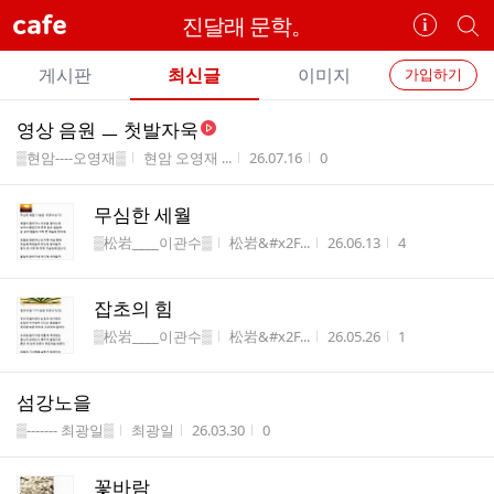
cafe
진달래 문학。
카
개
페
별
개
정
카
게시판
최신글
이미지
가입하기
보
별
페
전
전
보
검
영상 음원 ㅡ 첫발자욱
카
체
기
색
체
게시판명
작성자
작성시간
조회수
▒현암----오영재▒
현암 오영재 ...
26.07.16
0
페
글
글
리
메
무심한 세월
스
뉴
게시판명
작성자
작성시간
조회수
트
▒松岩____이관수▒
松岩&#x2F...
26.06.13
4
잡초의 힘
게시판명
작성자
작성시간
조회수
▒松岩____이관수▒
松岩&#x2F...
26.05.26
1
섬강노을
게시판명
작성자
작성시간
조회수
▒------- 최광일▒
최광일
26.03.30
0
꽃바람