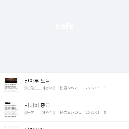
산마루 노을
게시판명
작성자
작성시간
조회수
▒松岩____이관수▒
松岩&#x2F...
26.02.05
1
사이비 종교
게시판명
작성자
작성시간
조회수
▒松岩____이관수▒
松岩&#x2F...
26.02.01
0