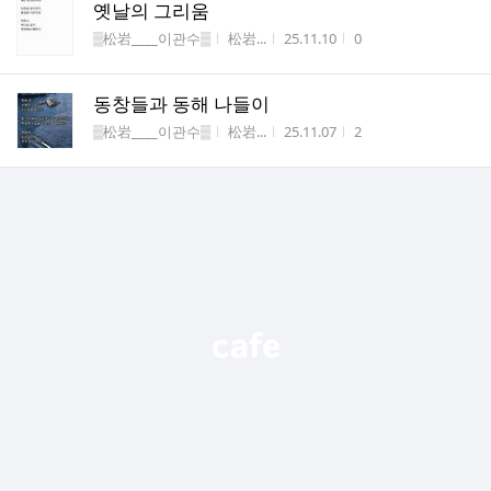
옛날의 그리움
게시판명
작성자
작성시간
조회수
▒松岩____이관수▒
松岩...
25.11.10
0
동창들과 동해 나들이
게시판명
작성자
작성시간
조회수
▒松岩____이관수▒
松岩...
25.11.07
2