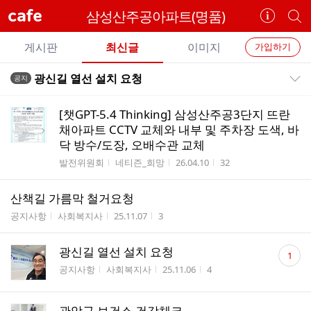
cafe
삼성산주공아파트(명품)
카
개
페
별
개
정
카
게시판
최신글
이미지
가입하기
보
별
페
전
전
보
검
광신길 열선 설치 요청
공지
카
공지목록 펼치기/접기
체
기
색
체
페
글
글
[챗GPT-5.4 Thinking] 삼성산주공3단지 뜨란
리
메
채아파트 CCTV 교체와 내부 및 주차장 도색, 바
스
닥 방수/도장, 오배수관 교체
뉴
트
게시판명
작성자
작성시간
조회수
발전위원회
네티즌_희망
26.04.10
32
산책길 가름막 철거요청
게시판명
작성자
작성시간
조회수
공지사항
사회복지사
25.11.07
3
댓
광신길 열선 설치 요청
1
글
게시판명
작성자
작성시간
조회수
공지사항
사회복지사
25.11.06
4
수
관악구 보건소 건강체크