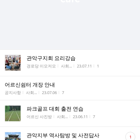
관악구지회 요리강습
게시판명
작성자
작성시간
조회수
경로당 이모저모
사회...
23.07.11
1
어르신쉼터 개장 안내
게시판명
작성자
작성시간
조회수
공지사항
사회...
23.07.06
7
파크골프 대회 출전 연습
게시판명
작성자
작성시간
조회수
어르신 사진방
사회...
23.06.11
7
댓
관악지부 역사탐방 및 사전답사
1
글