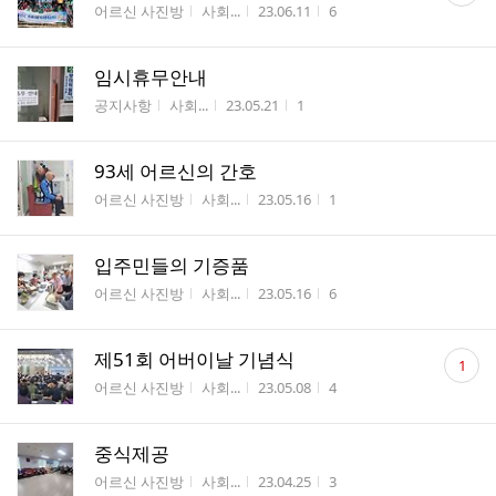
게시판명
작성자
작성시간
조회수
어르신 사진방
사회...
23.06.11
6
수
임시휴무안내
게시판명
작성자
작성시간
조회수
공지사항
사회...
23.05.21
1
93세 어르신의 간호
게시판명
작성자
작성시간
조회수
어르신 사진방
사회...
23.05.16
1
입주민들의 기증품
게시판명
작성자
작성시간
조회수
어르신 사진방
사회...
23.05.16
6
댓
제51회 어버이날 기념식
1
글
게시판명
작성자
작성시간
조회수
어르신 사진방
사회...
23.05.08
4
수
중식제공
게시판명
작성자
작성시간
조회수
어르신 사진방
사회...
23.04.25
3