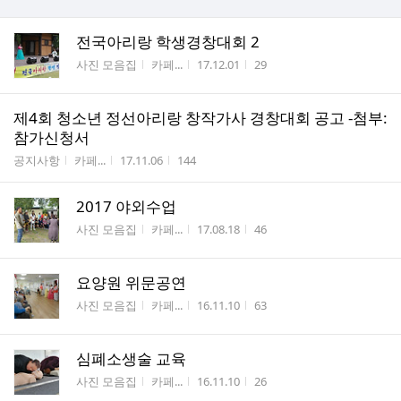
전국아리랑 학생경창대회 2
게시판명
작성자
작성시간
조회수
사진 모음집
카페...
17.12.01
29
제4회 청소년 정선아리랑 창작가사 경창대회 공고 -첨부:
참가신청서
게시판명
작성자
작성시간
조회수
공지사항
카페...
17.11.06
144
2017 야외수업
게시판명
작성자
작성시간
조회수
사진 모음집
카페...
17.08.18
46
요양원 위문공연
게시판명
작성자
작성시간
조회수
사진 모음집
카페...
16.11.10
63
심폐소생술 교육
게시판명
작성자
작성시간
조회수
사진 모음집
카페...
16.11.10
26