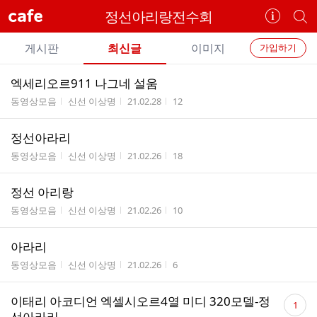
cafe
정선아리랑전수회
카
개
페
별
개
정
카
게시판
최신글
이미지
가입하기
보
별
페
전
전
보
검
엑세리오르911 나그네 설움
카
체
기
색
체
게시판명
작성자
작성시간
조회수
동영상모음
신선 이상명
21.02.28
12
페
글
글
리
메
정선아라리
스
뉴
게시판명
작성자
작성시간
조회수
트
동영상모음
신선 이상명
21.02.26
18
정선 아리랑
게시판명
작성자
작성시간
조회수
동영상모음
신선 이상명
21.02.26
10
아라리
게시판명
작성자
작성시간
조회수
동영상모음
신선 이상명
21.02.26
6
댓
이태리 아코디언 엑셀시오르4열 미디 320모델-정
1
글
선아라리