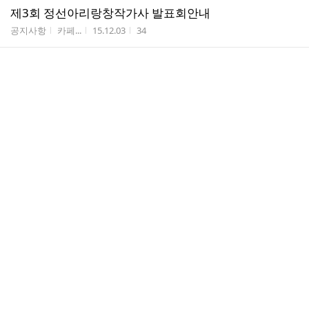
제3회 정선아리랑창작가사 발표회안내
게시판명
작성자
작성시간
조회수
공지사항
카페...
15.12.03
34
2015 전국아리랑 학생경창대회
게시판명
작성자
작성시간
조회수
사진 모음집
카페...
15.11.19
68
댓
구슬푼아라리
1
글
게시판명
작성자
작성시간
조회수
동영상모음
오대미
15.10.11
74
수
2015 회장취임 및 공연단 아라리 창단식
게시판명
작성자
작성시간
조회수
신문/잡지 기사모음
카페...
15.08.24
28
오늘은 제가 살아온 얘기를 하고 싶어서 이렇게 용기를
내봅니다.
게시판명
작성자
작성시간
조회수
자유게시판
앗싸
15.07.27
16
아리랑,은 아는데 아리,랑 은 모른다