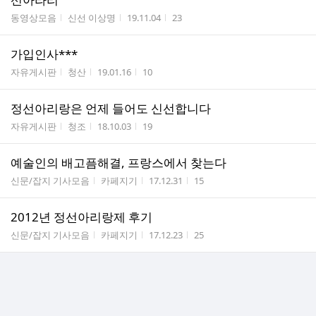
수
게시판명
작성자
작성시간
조회수
동영상모음
신선 이상명
19.11.04
23
가입인사***
게시판명
작성자
작성시간
조회수
자유게시판
청산
19.01.16
10
정선아리랑은 언제 들어도 신선합니다
게시판명
작성자
작성시간
조회수
자유게시판
청조
18.10.03
19
예술인의 배고픔해결, 프랑스에서 찾는다
게시판명
작성자
작성시간
조회수
신문/잡지 기사모음
카페지기
17.12.31
15
2012년 정선아리랑제 후기
게시판명
작성자
작성시간
조회수
신문/잡지 기사모음
카페지기
17.12.23
25