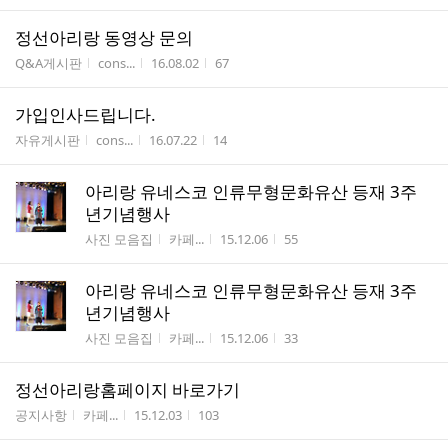
정선아리랑 동영상 문의
게시판명
작성자
작성시간
조회수
Q&A게시판
cons...
16.08.02
67
가입인사드립니다.
게시판명
작성자
작성시간
조회수
자유게시판
cons...
16.07.22
14
아리랑 유네스코 인류무형문화유산 등재 3주
년기념행사
게시판명
작성자
작성시간
조회수
사진 모음집
카페...
15.12.06
55
아리랑 유네스코 인류무형문화유산 등재 3주
년기념행사
게시판명
작성자
작성시간
조회수
사진 모음집
카페...
15.12.06
33
정선아리랑홈페이지 바로가기
게시판명
작성자
작성시간
조회수
공지사항
카페...
15.12.03
103