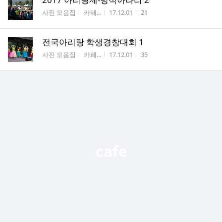
게시판명
작성자
작성시간
조회수
사진 모음집
카페...
17.12.01
21
전국아리랑 학생경창대회 1
게시판명
작성자
작성시간
조회수
사진 모음집
카페...
17.12.01
35