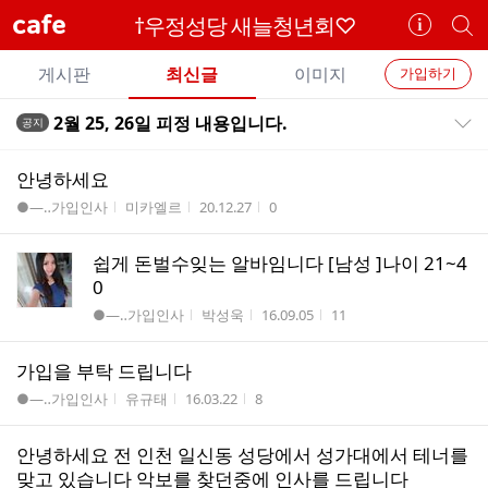
cafe
†우정성당 새늘청년회♡
카
개
페
별
개
정
카
게시판
최신글
이미지
가입하기
보
별
페
전
전
보
검
2월 25, 26일 피정 내용입니다.
공지
카
공지목록 펼치기/접기
체
기
색
체
페
글
글
안녕하세요
리
메
게시판명
작성자
작성시간
조회수
●―‥가입인사
미카엘르
20.12.27
0
스
뉴
트
쉽게 돈벌수잊는 알바임니다 [남성 ]나이 21~4
0
게시판명
작성자
작성시간
조회수
●―‥가입인사
박성욱
16.09.05
11
가입을 부탁 드립니다
게시판명
작성자
작성시간
조회수
●―‥가입인사
유규태
16.03.22
8
안녕하세요 전 인천 일신동 성당에서 성가대에서 테너를
맞고 있습니다 악보를 찾던중에 인사를 드립니다