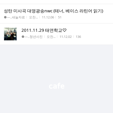
수
성탄 미사곡 대영광송nwc (테너, 베이스 라틴어 읽기)
게시판명
작성자
작성시간
조회수
●―‥새늘자료
오찬...
11.12.06
51
2011.11.29 태연학교♡
게시판명
작성자
작성시간
조회수
●―‥청년사진
오찬...
11.12.02
136