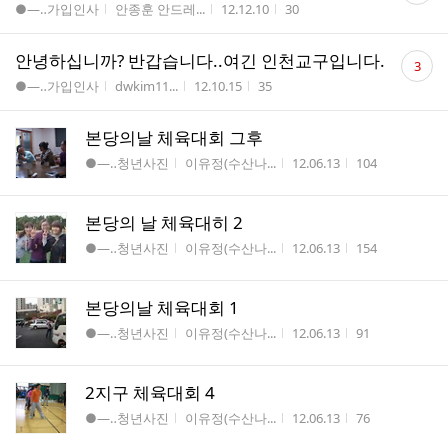
게시판명
작성자
작성시간
조회수
●―‥가입인사
안종훈 안드레...
12.12.10
30
수
댓
안녕하십니까? 반갑습니다..여긴 인천교구입니다.
3
글
게시판명
작성자
작성시간
조회수
●―‥가입인사
dwkim11...
12.10.15
35
수
본당의날 체육대회 그후
게시판명
작성자
작성시간
조회수
●―‥청년사진
이유정(수산나...
12.06.13
104
본당의 날 체육대히 2
게시판명
작성자
작성시간
조회수
●―‥청년사진
이유정(수산나...
12.06.13
154
본당의날 체육대회 1
게시판명
작성자
작성시간
조회수
●―‥청년사진
이유정(수산나...
12.06.13
91
2지구 체육대회 4
게시판명
작성자
작성시간
조회수
●―‥청년사진
이유정(수산나...
12.06.13
76