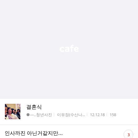
결혼식
게시판명
작성자
작성시간
조회수
●―‥청년사진
이유정(수산나...
12.12.18
158
댓
인사까진 아닌거같지만...
3
글