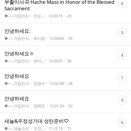
부활미사곡 Hache Mass in Honor of the Blessed
5
글
Sacrament
수
게시판명
작성자
작성시간
조회수
●―‥가입인사
안도...
12.03.15
23
댓
안녕하세요.
3
글
게시판명
작성자
작성시간
조회수
●―‥가입인사
퐈이팅
12.03.06
45
수
댓
안녕하세요ㅎ
3
글
게시판명
작성자
작성시간
조회수
●―‥가입인사
곽지...
12.03.01
36
수
댓
안녕하세요
1
글
게시판명
작성자
작성시간
조회수
●―‥가입인사
정창수
12.02.09
28
수
댓
안녕하세요
3
글
게시판명
작성자
작성시간
조회수
●―‥가입인사
공혜진
12.01.29
52
수
댓
새늘&우정성가대 성탄준비♡
5
글
게시판명
작성자
작성시간
조회수
●―‥새늘소리
오찬...
11.12.15
71