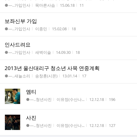
게시판명
작성자
작성시간
조회수
●―‥가입인사
목마른사슴
15.06.18
11
보좌신부 가입
게시판명
작성자
작성시간
조회수
●―‥가입인사
이종민
15.02.08
18
인사드려요
게시판명
작성자
작성시간
조회수
●―‥가입인사
새벽이슬
14.09.30
18
2013년 울산대리구 청소년 사목 연중계획
게시판명
작성자
작성시간
조회수
●―‥새늘소리
송창훈(시몬)
13.01.14
17
엠티
게시판명
작성자
작성시간
조회수
●―‥청년사진
이유정(수산나...
12.12.18
196
사진
게시판명
작성자
작성시간
조회수
●―‥청년사진
이유정(수산나...
12.12.18
127