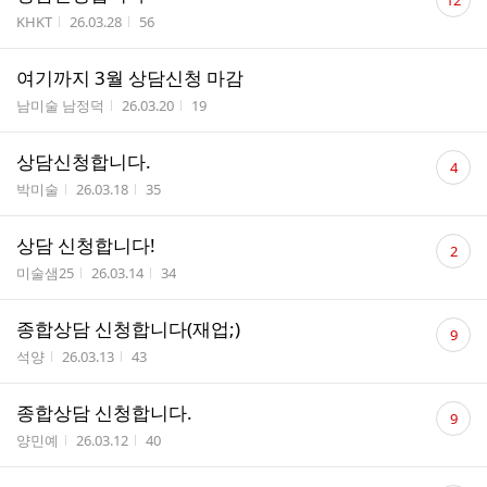
12
글
작성자
작성시간
조회수
KHKT
26.03.28
56
수
여기까지 3월 상담신청 마감
작성자
작성시간
조회수
남미술 남정덕
26.03.20
19
댓
상담신청합니다.
4
글
작성자
작성시간
조회수
박미술
26.03.18
35
수
댓
상담 신청합니다!
2
글
작성자
작성시간
조회수
미술샘25
26.03.14
34
수
댓
종합상담 신청합니다(재업;)
9
글
작성자
작성시간
조회수
석양
26.03.13
43
수
댓
종합상담 신청합니다.
9
글
작성자
작성시간
조회수
양민예
26.03.12
40
수