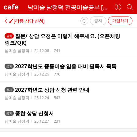
cafe
남미술 남정덕 전공미술공부 [미술임용/큐레이터/미대입시]
카
개
페
별
정
카
공지
가입하기
🖌️[각종 상담 신청]
보
페
내
보
검
질문/ 상담 요청은 이렇게 해주세요. (오픈채팅
필독
부
기
색
링크/QR)
리
작성자
작성시간
조회수
남미술 남정덕
24.12.06
741
스
트
2027학년도 중등미술 임용 대비 필독서 목록
공지
작성자
작성시간
조회수
남미술 남정덕
25.12.26
776
2027학년도 상담 신청 관련 안내
공지
작성자
작성시간
조회수
남미술 남정덕
25.12.24
543
종합 상담 신청서
공지
작성자
작성시간
조회수
남미술 남정덕
25.12.27
231