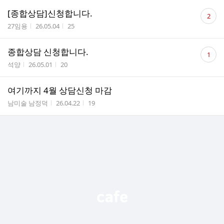
댓
[종합상담]신청합니다.
2
글
작성자
작성시간
조회수
27임용
26.05.04
25
수
댓
종합상담 신청합니다.
1
글
작성자
작성시간
조회수
석양
26.05.01
20
수
여기까지 4월 상담신청 마감
작성자
작성시간
조회수
남미술 남정덕
26.04.22
19