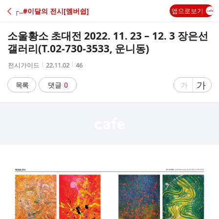
C
┌‥#이달의 전시[멤버쉽]
앱으로보기
A
소울황소 초대전 2022. 11. 23 – 12. 3 장은선
F
갤러리(T.02-730-3533, 운니동)
작
작
조
전시가이드
22.11.02
46
E
성
성
회
자
시
수
글
가
글
목록
댓글
0
가
간
자
자
크
크
기
기
크
작
게
게