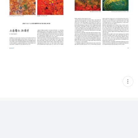
현
재
게
시
글
추
가
기
능
열
기