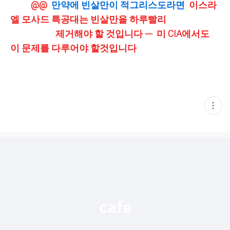
@@
만약에 빈살만이 적그리스도라면
이스라
엘 모사드 특공대는 빈살만을 하루빨리
제거해야 할 것입니다 --- 미 CIA에서도
이 문제를 다루어야 할것입니다
현
재
게
시
글
추
가
기
능
열
기