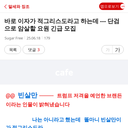
C
말세와 징조
앱으로보기
A
바로 이자가 적그리스도라고 하는데 --- 단검
F
으로 암살할 요원 긴급 모집
작
작
조
Sugar Free
25.06.18
179
E
성
성
회
자
시
수
글
가
글
목록
댓글
3
가
간
자
자
크
크
기
기
크
작
게
게
빈살만
@@
---------- 트럼프 저격을 예언한 브랜든
이라는 인물이 밝혀냈습니다
나는 아니라고 했는데 똘마니 빈살만이
가 적그리스도라,,,