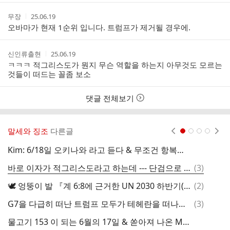
작
작
무장
25.06.19
성
성
오바마가 현재 1순위 입니다. 트럼프가 제거될 경우에.
자
시
간
작
작
신인류출현
25.06.19
성
성
ㅋㅋㅋ 적그리스도가 뭔지 무슨 역할을 하는지 아무것도 모르는
자
시
것들이 떠드는 꼴좀 보소
간
댓글 전체보기
말세와 징조
다른글
현재페이지 1
2
3
4
Kim: 6/18일 오키나와 라고 듣다 & 무조건 항복하라는 트럼프의 요구에 전투가 시작되었다는 하메네이 & 오늘은 Juneteenth
다
댓
바로 이자가 적그리스도라고 하는데 --- 단검으로 암살할 요원 긴급 모집
(
3
)
글
댓
🕊️ 엉뚱이 발 『계 6:8에 근거한 UN 2030 하반기(2025–2029) 예비 리포트』
(
2
)
트
글
댓
G7을 다급히 떠난 트럼프 모두가 테헤란을 떠나라고 경고 & 최강 벙커 버스터 카드 & 이란도 숨겨 놓은 무기가 있다 & 하지가 고비
(
3
)
글
물고기 153 이 되는 6월의 17일 & 쏟아져 나온 Mckana, Elizabeth, Mary 의 메시지 & 핵은 언제 터지나?
제