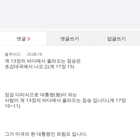
댓
댓글
3
댓글쓰기
답글쓰기
글
댓
작
작
블루버드
25.06.18
글
성
성
계 13장의 바다에서 올라오는 짐승은
리
자
시
초강대국에서 나오고(계 17장 15)
스
간
트
징검 다리식으로 대통령(왕)이 되는
사람이 계 13장의 바다에서 올라오는 짐승 입니다.(계 17장
10~11)
그가 미국의 현 대통령인 트럼프 입니다.