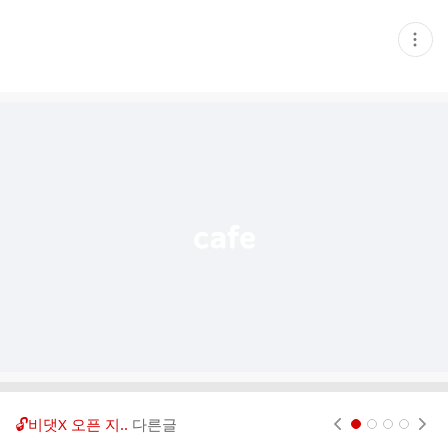
현
재
게
시
글
추
가
기
능
열
기
🔓비댓X 오픈 지..
다른글
현재페이지 1
2
3
4