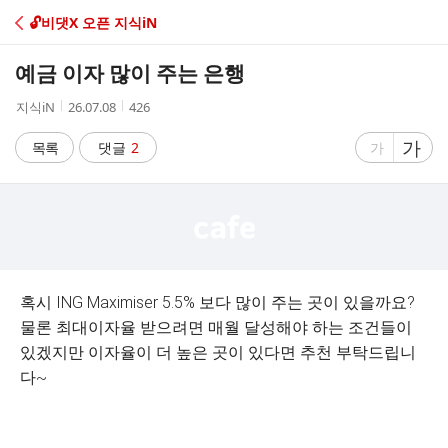
C
🔓비댓X 오픈 지식iN
A
예금 이자 많이 주는 은행
F
작
작
조
지식iN
26.07.08
426
성
성
회
E
자
시
수
글
가
글
목록
댓글
2
가
간
자
자
크
크
기
기
크
작
게
게
혹시 ING Maximiser 5.5% 보다 많이 주는 곳이 있을까요?
물론 최대이자율 받으려면 매월 달성해야 하는 조건들이
있겠지만 이자율이 더 높은 곳이 있다면 추천 부탁드립니
다~