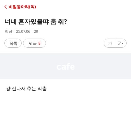
C
비밀동아리(익)
A
너네 혼자있을땨 춤 춰?
F
작
작
조
익냥
25.07.06
29
성
성
회
E
자
시
수
글
가
글
목록
댓글
8
가
간
자
자
크
크
기
기
크
작
게
게
걍 신나서 추는 막춤