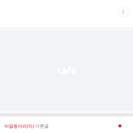
현
재
게
시
글
추
가
기
능
열
기
비밀동아리(익)
다른글
현재페이지 1