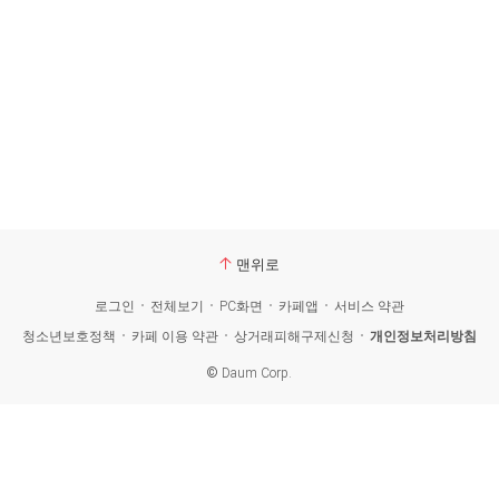
맨위로
로그인
전체보기
PC화면
카페앱
서비스 약관
청소년보호정책
카페 이용 약관
상거래피해구제신청
개인정보처리방침
©
Daum Corp.
카
페
검