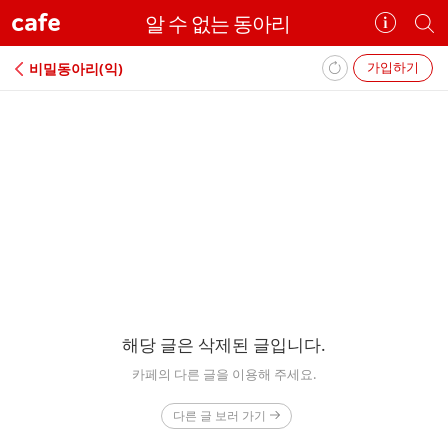
cafe
알 수 없는 동아리⠀
카
개
페
별
정
카
가입하기
비밀동아리(익)
보
페
보
검
기
색
에
러
해당 글은 삭제된 글입니다.
카페의 다른 글을 이용해 주세요.
다른 글 보러 가기