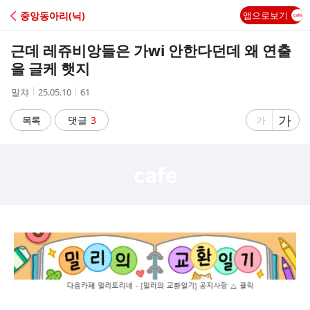
C
중앙동아리(닉)
앱으로보기
A
근데 레쥬비앙들은 가wi 안한다던데 왜 연출
F
을 글케 햇지
작
작
조
말챠
25.05.10
61
E
성
성
회
자
시
수
글
가
글
목록
댓글
3
가
간
자
자
크
크
기
기
크
작
게
게