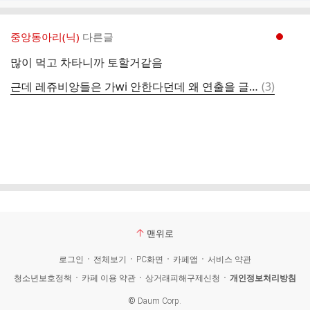
중앙동아리(닉)
다른글
현재페이지 1
많이 먹고 차타니까 토할거같음
댓
근데 레쥬비앙들은 가wi 안한다던데 왜 연출을 글케 햇지
(
3
)
글
맨위로
로그인
전체보기
PC화면
카페앱
서비스 약관
청소년보호정책
카페 이용 약관
상거래피해구제신청
개인정보처리방침
©
Daum Corp.