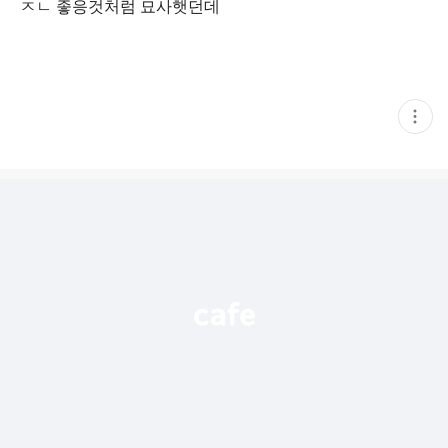
ㅈㄴ 좋응것처럼 묘사햇던데
현
재
게
시
글
추
가
기
능
열
기