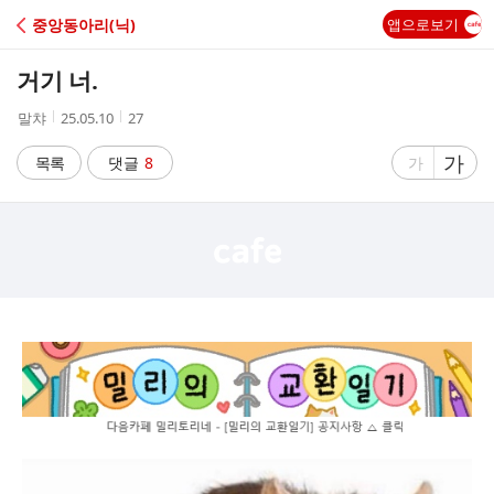
C
중앙동아리(닉)
앱으로보기
A
거기 너.
F
작
작
조
말챠
25.05.10
27
성
성
회
E
자
시
수
글
가
글
목록
댓글
8
가
간
자
자
크
크
기
기
크
작
게
게