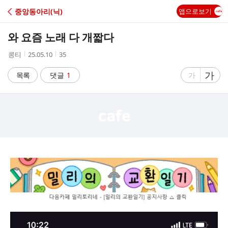
C
중앙동아리(닉)
앱으로보기
A
와 요즘 노래 다 개짧다
F
작
작
조
콩티
25.05.10
35
성
성
회
E
자
시
수
글
가
글
목록
댓글
1
가
간
자
자
크
크
기
기
크
작
게
게