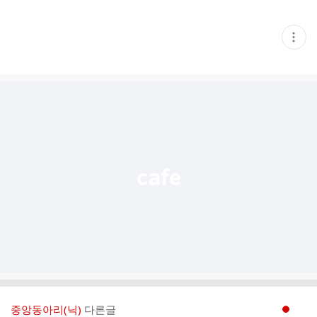
현
재
게
시
글
추
가
기
능
열
기
중앙동아리(닉)
다른글
현재페이지 1