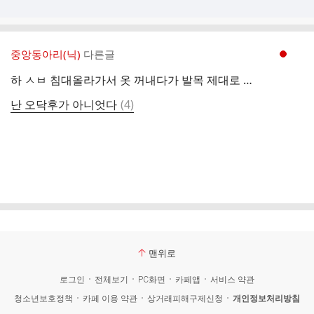
중앙동아리(닉)
다른글
현재페이지 1
하 ㅅㅂ 침대올라가서 옷 꺼내다가 발목 제대로 꺾임
댓
난 오닥후가 아니엇다
(
4
)
글
맨위로
로그인
전체보기
PC화면
카페앱
서비스 약관
청소년보호정책
카페 이용 약관
상거래피해구제신청
개인정보처리방침