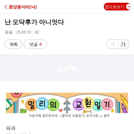
C
중앙동아리(닉)
앱으로보기
A
난 오닥후가 아니엇다
F
작
작
조
몽귤
25.05.10
42
성
성
회
E
자
시
수
글
가
글
목록
댓글
4
가
간
자
자
크
크
기
기
크
작
게
게
파과