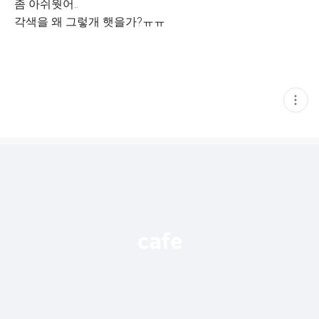
좀 아쉬웟어..
각색을 왜 그렇개 햇을가?ㅠㅠ
현
재
게
시
글
추
가
기
능
열
기