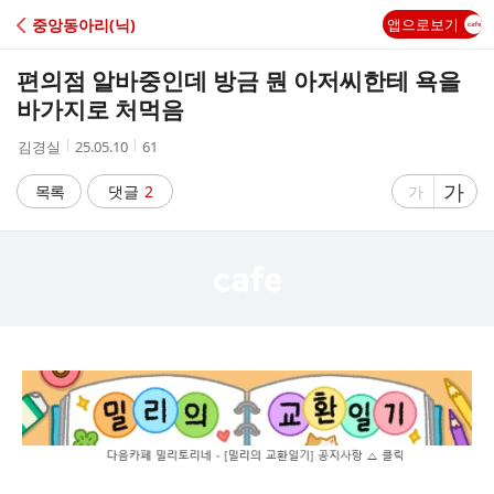
C
중앙동아리(닉)
앱으로보기
A
편의점 알바중인데 방금 뭔 아저씨한테 욕을
F
바가지로 처먹음
작
작
조
김경실
25.05.10
61
E
성
성
회
자
시
수
글
가
글
목록
댓글
2
가
간
자
자
크
크
기
기
크
작
게
게