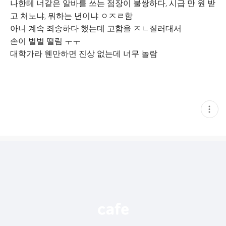
나한테 너같은 알바를 쓰는 점장이 불쌍하다, 시급 만 원 받
고 처노냐, 뭐하는 년이냐 ㅇㅈㄹ함
아니 계속 죄송하다 했는데 고함을 ㅈㄴ질러대서
손이 벌벌 떨림 ㅜㅜ
대학가라 웬만하면 진상 없는데 너무 놀람
현
재
게
시
글
추
가
기
능
열
기