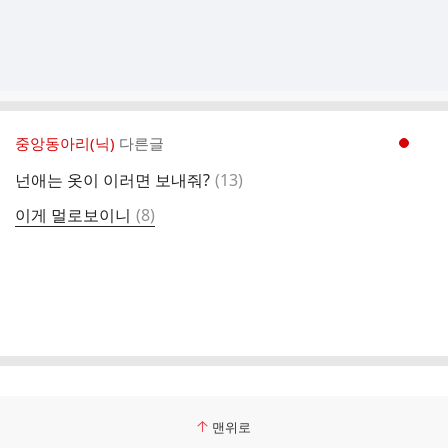
중앙동아리(닉)
다른글
현재페이지 1
댓
넌애는 옷이 이러면 보내줘?
(
13
)
글
댓
이게 멀로보이니
(
8
)
글
맨위로