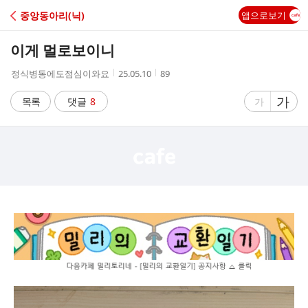
C
중앙동아리(닉)
앱으로보기
A
이게 멀로보이니
F
작
작
조
정식병동에도점심이와요
25.05.10
89
성
성
회
E
자
시
수
글
가
글
목록
댓글
8
가
간
자
자
크
크
기
기
크
작
게
게