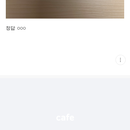
정답: ooo
현
재
게
시
글
추
가
기
능
열
기