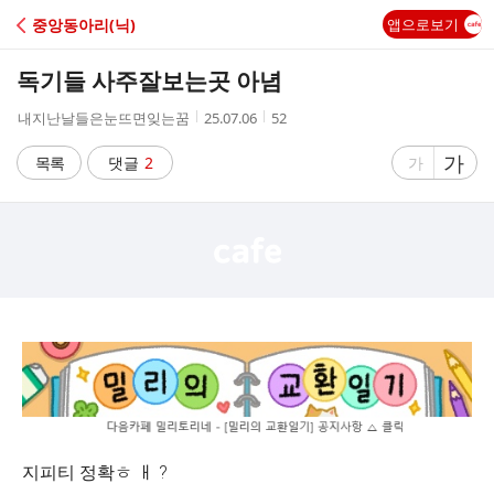
C
중앙동아리(닉)
앱으로보기
A
독기들 사주잘보는곳 아념
F
작
작
조
내지난날들은눈뜨면잊는꿈
25.07.06
52
성
성
회
E
자
시
수
글
가
글
목록
댓글
2
가
간
자
자
크
크
기
기
크
작
게
게
지피티 정확ㅎ ㅐ ?