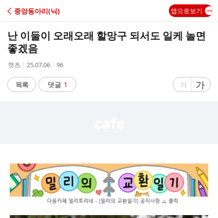
C
중앙동아리(닉)
앱으로보기
A
난 이둘이 오래오래 할망구 되서도 일케 놀면
F
좋겠음
작
작
조
캣츠
25.07.06
96
E
성
성
회
자
시
수
글
가
글
목록
댓글
1
가
간
자
자
크
크
기
기
크
작
게
게