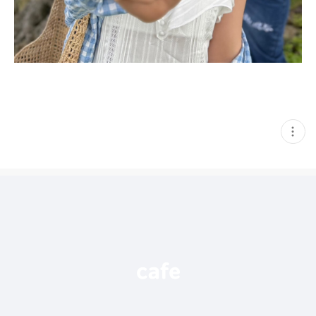
현
재
게
시
글
추
가
기
능
열
기