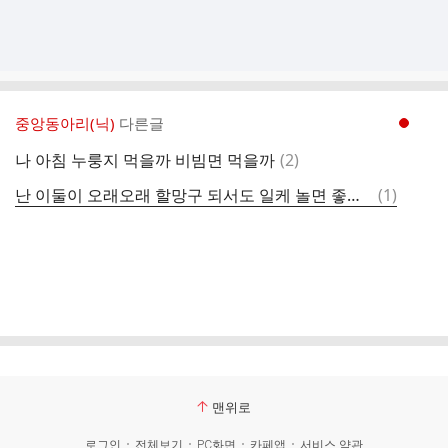
중앙동아리(닉)
다른글
현재페이지 1
댓
나 아침 누룽지 먹을까 비빔면 먹을까
(
2
)
글
댓
난 이둘이 오래오래 할망구 되서도 일케 놀면 좋겠음
(
1
)
글
맨위로
로그인
전체보기
PC화면
카페앱
서비스 약관