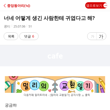
C
중앙동아리(닉)
앱으로보기
A
너네 어떻게 생긴 사람한테 귀엽다고 해?
F
작
작
조
콩티
25.07.06
51
성
성
회
E
자
시
수
글
가
글
목록
댓글
6
가
간
자
자
크
크
기
기
크
작
게
게
궁금햐