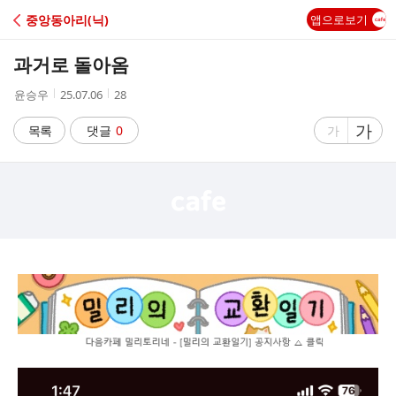
C
중앙동아리(닉)
앱으로보기
A
과거로 돌아옴
F
작
작
조
윤승우
25.07.06
28
성
성
회
E
자
시
수
글
가
글
목록
댓글
0
가
간
자
자
크
크
기
기
크
작
게
게