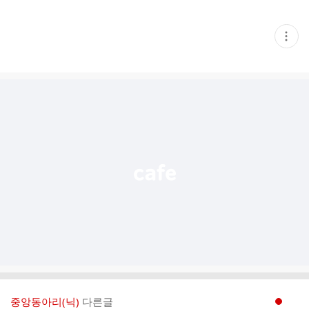
현
재
게
시
글
추
가
기
능
열
기
중앙동아리(닉)
다른글
현재페이지 1