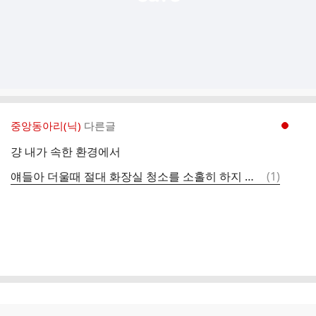
중앙동아리(닉)
다른글
현재페이지 1
걍 내가 속한 환경에서
댓
얘들아 더울때 절대 화장실 청소를 소홀히 하지 마 ..
(
1
)
글