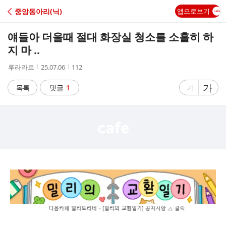
C
중앙동아리(닉)
앱으로보기
A
얘들아 더울때 절대 화장실 청소를 소홀히 하
F
지 마 ..
작
작
조
루라라르
25.07.06
112
E
성
성
회
자
시
수
글
가
글
목록
댓글
1
가
간
자
자
크
크
기
기
크
작
게
게