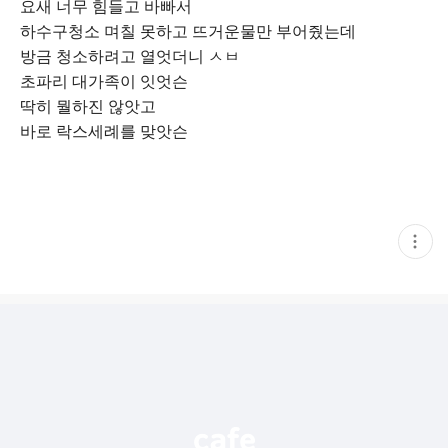
요새 너무 힘들고 바빠서
하수구청소 며칠 못하고 뜨거운물만 부어줬는데
방금 청소하려고 열엇더니 ㅅㅂ
초파리 대가족이 잇엇슨
딱히 뭘하진 않앗고
바로 락스세례를 맞앗슨
현
재
게
시
글
추
가
기
능
열
기