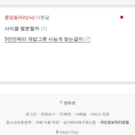
중앙동아리(닉)
다른글
현재페이지 1
댓
사이클 맻분할까
(
1
)
글
댓
5만언짜리 개밥그릇 사능게 맞는걸까
(
7
)
글
맨위로
로그인
전체보기
PC화면
카페앱
서비스 약관
청소년보호정책
카페 이용 약관
상거래피해구제신청
개인정보처리방침
©
Daum Corp.