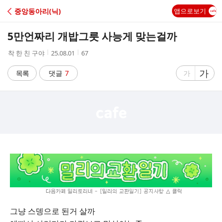
C
중앙동아리(닉)
앱으로보기
A
5만언짜리 개밥그릇 사능게 맞는걸까
F
작
작
조
착 한 친 구야
25.08.01
67
성
성
회
E
자
시
수
글
가
글
목록
댓글
7
가
간
자
자
크
크
기
기
크
작
게
게
그냥 스뎅으로 된거 살까