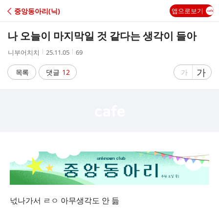
C
중앙동아리(닉)
앱으로보기
A
나 오늘이 마지막일 것 같다는 생각이 들아
F
작
작
조
니부어치치
25.11.05
69
성
성
회
E
자
시
수
글
가
글
목록
댓글
12
가
간
자
자
크
크
기
기
크
작
게
게
넋나가서 ㄹㅇ 아무생각도 안 듦