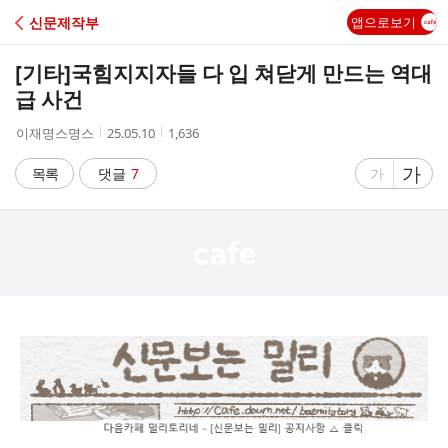
C
신문제작부
앱으로보기
A
[기타]
국힘지지자들 다 입 쳐닫게 만드는 역대
F
급 사건
작
작
조
이재명스명스
25.05.10
1,636
E
성
성
회
자
시
수
글
가
글
목록
댓글
7
가
간
자
자
크
크
기
기
크
작
게
게