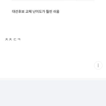
ㅊㅊ ㄷㅋ
현
재
게
시
글
추
가
기
능
열
기