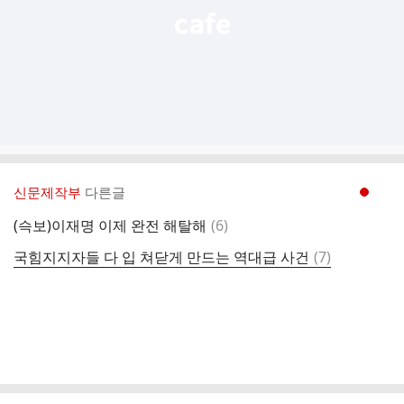
신문제작부
다른글
현재페이지 1
댓
(슥보)이재명 이제 완전 해탈해
(
6
)
글
댓
국힘지지자들 다 입 쳐닫게 만드는 역대급 사건
(
7
)
글