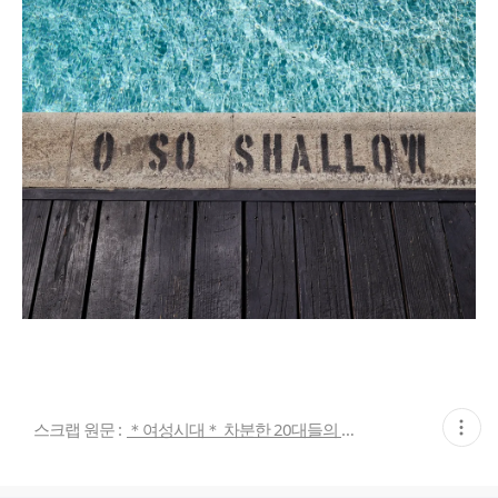
현
스크랩 원문 :
＊여성시대＊ 차분한 20대들의 알흠다운 공간
재
게
시
글