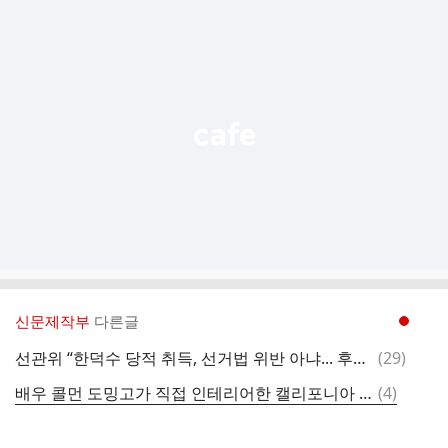
추
가
기
능
열
기
신문제작부
다른글
현재페이지 1
댓
선관위 “한덕수 당적 취득, 선거법 위반 아냐... 후보 자격 문제 없어"
(
29
)
글
댓
배우 콜먼 도밍고가 직접 인테리어한 캘리포니아 집
(
4
)
글