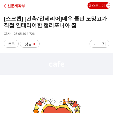
C
신문제작부
앱으로보기
A
[스크랩] [건축/인테리어]
배우 콜먼 도밍고가
F
직접 인테리어한 캘리포니아 집
작
작
조
과자
25.05.10
726
E
성
성
회
자
시
수
글
가
글
목록
댓글
4
가
간
자
자
크
크
기
기
크
작
게
게