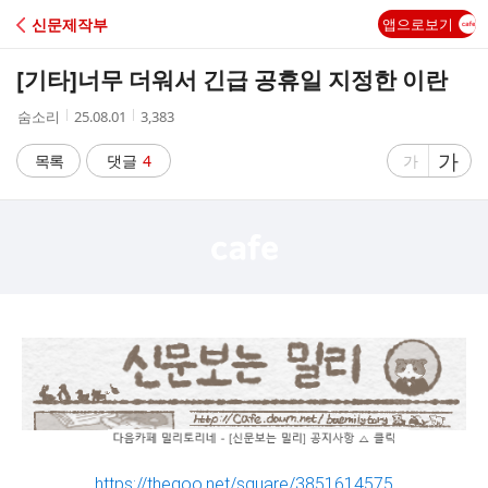
C
신문제작부
앱으로보기
A
[기타]
너무 더워서 긴급 공휴일 지정한 이란
F
작
작
조
숨소리
25.08.01
3,383
성
성
회
E
자
시
수
글
가
글
목록
댓글
4
가
간
자
자
크
크
기
기
크
작
게
게
https://theqoo.net/square/3851614575