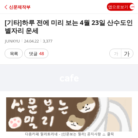
C
신문제작부
앱으로보기
A
[기타]
하루 전에 미리 보는 4월 23일 산수도인
F
별자리 운세
작
작
조
JUNKYU
24.04.22
3,377
E
성
성
회
자
시
수
글
가
글
목록
댓글
48
가
간
자
자
크
크
기
기
크
작
게
게