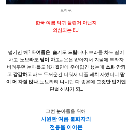
으이구.
한국 여름 악귀 들린거 아닌지
의심되는 EU:
덥기만 해?
K-여름은 습기도 드립니다.
브라를 차도 땀이
차고..
노브라도 땀이 차고,,,
옷은 얇아져서 겨울에 부라자
버려두던 눈아들도 N개월만에 줏어입긴 했는데
소화 안되
고
갑갑하고
패드 두꺼운건 더워서 니플 패치 사봤더니
땀
이 더 차질 않나..
노브라티 나시탑 다 좋은데
그것만 입기엔
단벌 신사가 되,,,
그런 눈아들을 위해!
시원한 여름 불화자의
전통을 이어온