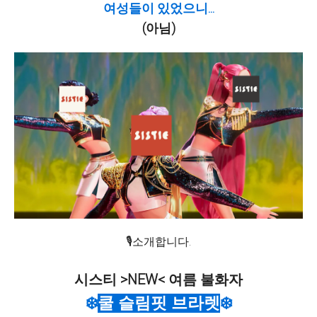
여성들이 있었으니...
(아님)
🎙️소개합니다.
시스티 >NEW< 여름 불화자
❄️
쿨 슬림핏 브라렛
❄️