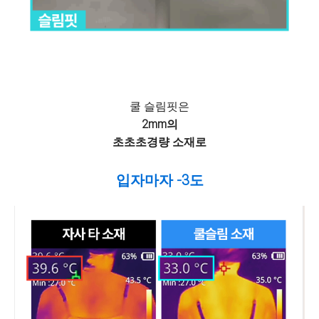
쿨 슬림핏은
2mm의
초초초경량 소재로
입자마자 -3도