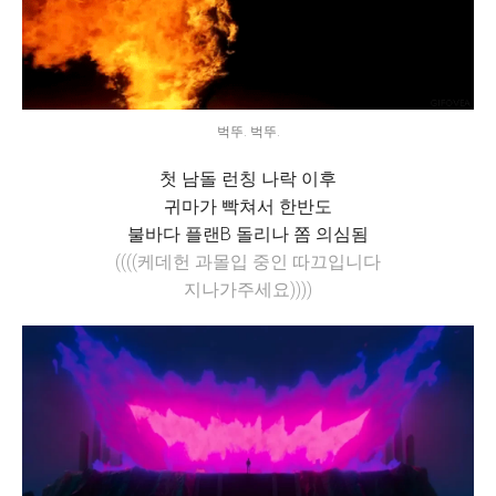
벅뚜. 벅뚜.
첫 남돌 런칭 나락 이후
귀마가 빡쳐서 한반도
불바다 플랜B 돌리나 쫌 의심됨
((((케데헌 과몰입 중인 따끄입니다
지나가주세요))))