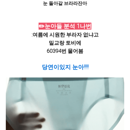
눈 돌아갈 브라라잔아
✏️눈아들 분석 1나번
:여름에 시원한 부라자 없냐고
밀교랑 토비에
60394번 물어봄
당연이있지 눈아!!!!