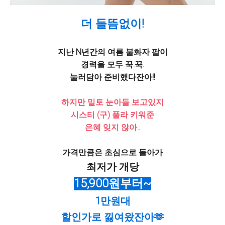
더 들뜸없이!
지난 N년간의 여름 불화자 팔이
경력을 모두 꾹.꾹.
눌러담아 준비했다잔아!!
하지만 밀토 눈아들 보고있지
시스티 (구) 풀라 키워준
은혜 잊지
않아..
가격만큼은 초심으로 돌아가
최저가 개당
15,900원부터~
1만원대
할인가로 낋여왔잔아🫶