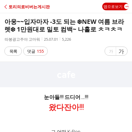
C
토리의료비버는게시판
앱으로보기
A
아웅~~입자마자 -3도 되는 ❄️NEW 여름 브라
F
렛❄️ 1만원대로 밀토 컴백~ 나홀로 ㅊㅋㅊㅋ
작
작
조
따봉광고주야 고마워
25.07.01
5,226
E
성
성
회
자
시
수
글
가
글
목록
댓글
155
가
간
자
자
크
크
기
기
크
작
게
게
눈아들!!! 드디어….!!!
왔다잔아!!!
그 어떤 K-Pop,