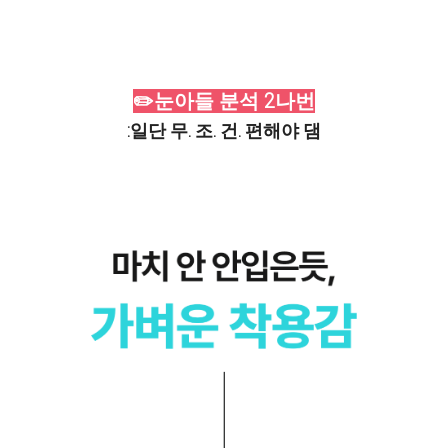
✏️눈아들 분석 2나번
:
일단 무. 조. 건. 편해야 댐