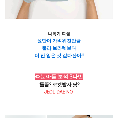
나독기 피셜
원단이 가벼워진만큼
풀라 브라렛보다
더 안 입은 것 같다잔아!!
✏️눈아들 분석 3나번
:
들뜸? 로켓발사 핏?
JEOL-DAE NO.