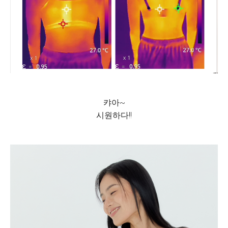
캬아~
시원하다!!