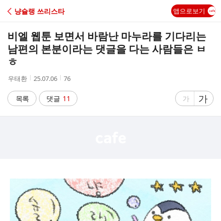
C
냥슐랭 쓰리스타
앱으로보기
A
비엘 웹툰 보면서 바람난 마누라를 기다리는
F
남편의 본분이라는 댓글을 다는 사람들은 ㅂ
ㅎ
E
작
작
조
우태환
25.07.06
76
성
성
회
자
시
수
글
가
글
목록
댓글
11
가
간
자
자
크
크
기
기
크
작
게
게