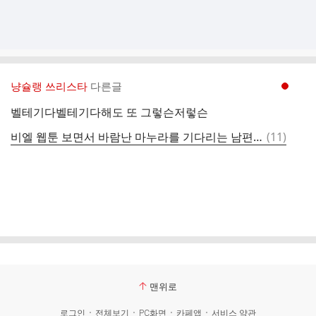
냥슐랭 쓰리스타
다른글
현재페이지 1
벨테기다벨테기다해도 또 그렇슨저렇슨
댓
비엘 웹툰 보면서 바람난 마누라를 기다리는 남편의 본분이라는 댓글을 다는 사람들은 ㅂㅎ
(
11
)
글
맨위로
로그인
전체보기
PC화면
카페앱
서비스 약관