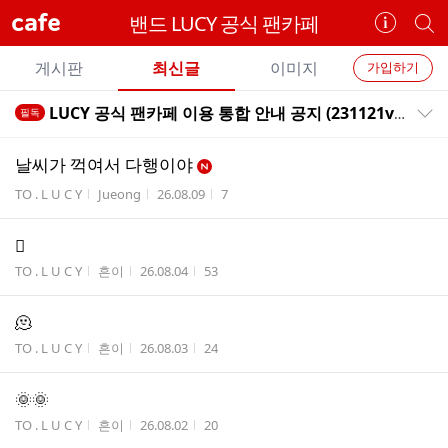
cafe
밴드 LUCY 공식 팬카페
카
개
페
별
개
정
카
게시판
최신글
이미지
가입하기
보
별
페
전
전
보
검
LUCY 공식 팬카페 이용 통합 안내 공지 (231121ver / +ENG)
필독
카
공지목록 펼치기/접기
체
기
색
체
페
글
글
날씨가 꺽여서 다행이야
리
메
게시판명
작성자
작성시간
조회수
TO . L U C Y
Jueong
26.08.09
7
스
뉴
트
🫪
AUG
RANKING
10
254
내
게시판명
작성자
작성시간
조회수
TO . L U C Y
흔이
26.08.04
53
n
스
e
타
w
🫠
응
원
게시판명
작성자
작성시간
조회수
TO . L U C Y
흔이
26.08.03
24
하
기
🌞🌞
게시판명
작성자
작성시간
조회수
TO . L U C Y
흔이
26.08.02
20