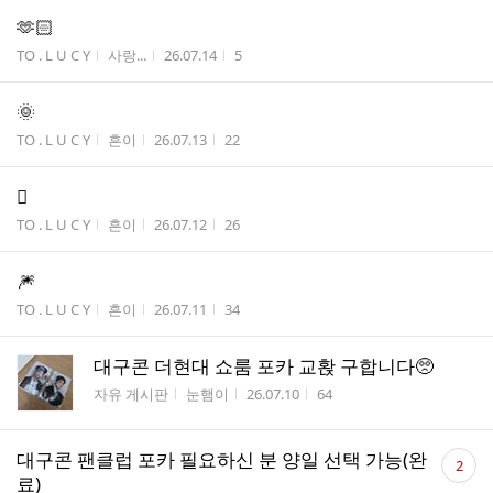
🫶🏻
게시판명
작성자
작성시간
조회수
TO . L U C Y
사랑...
26.07.14
5
🌞
게시판명
작성자
작성시간
조회수
TO . L U C Y
흔이
26.07.13
22
🫪
게시판명
작성자
작성시간
조회수
TO . L U C Y
흔이
26.07.12
26
🎆
게시판명
작성자
작성시간
조회수
TO . L U C Y
흔이
26.07.11
34
대구콘 더현대 쇼룸 포카 교홙 구합니다🥺
게시판명
작성자
작성시간
조회수
자유 게시판
눈햄이
26.07.10
64
댓
대구콘 팬클럽 포카 필요하신 분 양일 선택 가능(완
2
글
료)