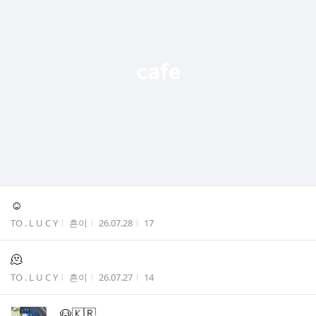
☺️
게시판명
작성자
작성시간
조회수
TO . L U C Y
흔이
26.07.28
17
🫠
게시판명
작성자
작성시간
조회수
TO . L U C Y
흔이
26.07.27
14
🐶🇰🇷