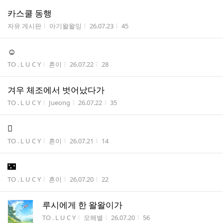
카스쿨 동행
게시판명
작성자
작성시간
조회수
자유 게시판
아기왈왈잉
26.07.23
45
☺️
게시판명
작성자
작성시간
조회수
TO . L U C Y
흔이
26.07.22
28
겨우 체조에서 벗어났다가
게시판명
작성자
작성시간
조회수
TO . L U C Y
Jueong
26.07.22
35
🫪
게시판명
작성자
작성시간
조회수
TO . L U C Y
흔이
26.07.21
14
🌃
게시판명
작성자
작성시간
조회수
TO . L U C Y
흔이
26.07.20
22
루시에게 한 왈왈이가
게시판명
작성자
작성시간
조회수
TO . L U C Y
모해별
26.07.20
56