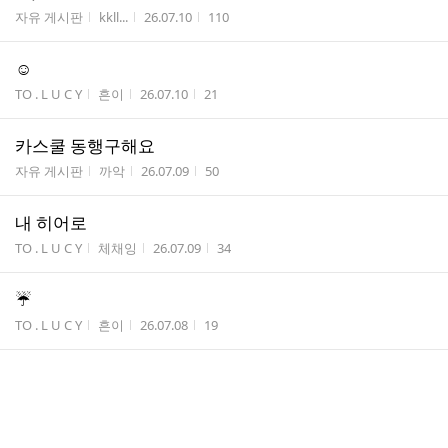
수
게시판명
작성자
작성시간
조회수
자유 게시판
kkll...
26.07.10
110
☺️
게시판명
작성자
작성시간
조회수
TO . L U C Y
흔이
26.07.10
21
카스쿨 동행구해요
게시판명
작성자
작성시간
조회수
자유 게시판
까악
26.07.09
50
내 히어로
게시판명
작성자
작성시간
조회수
TO . L U C Y
체채잉
26.07.09
34
☔️
게시판명
작성자
작성시간
조회수
TO . L U C Y
흔이
26.07.08
19
광일아ㅏㅏ 토요일 대구콘
게시판명
작성자
작성시간
조회수
TO . L U C Y
KimLucy
26.07.07
65