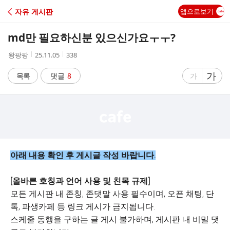
C
자유 게시판
앱으로보기
A
md만 필요하신분 있으신가요ㅜㅜ?
F
작
작
조
왕팡팡
25.11.05
338
성
성
회
E
자
시
수
글
가
글
목록
댓글
8
가
간
자
자
크
크
기
기
크
작
게
게
아래 내용 확인 후 게시글 작성 바랍니다.
[올바른 호칭과 언어 사용 및 친목 규제]
모든 게시판 내 존칭, 존댓말 사용 필수이며, 오픈 채팅, 단
톡, 파생카페 등 링크 게시가 금지됩니다.
스케줄 동행을 구하는 글 게시 불가하며, 게시판 내 비밀 댓