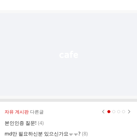
게
시
글
추
가
기
능
열
기
자유 게시판
다른글
현재페이지 1
2
3
4
댓
본인인증 질문!
(
4
)
반
글
댓
md만 필요하신분 있으신가요ㅜㅜ?
(
8
)
크