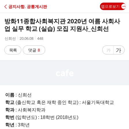
C
공지사항. 공통게시판
앱으로보기
A
방화11종합사회복지관 2020년 여름 사회사
F
업 실무 학교 (실습) 모집 지원사_신희선
작
작
조
신희선
20.06.08
448
E
성
성
회
자
시
수
글
가
글
목록
댓글
8
가
간
자
자
크
크
기
기
크
작
게
게
이름
: 신희선
학교
(출신학교 혹은 재학 중인 학교) : 서울기독대학교
학과
: 사회복지학과
학번
(입학년도) : 18학번 (2018년도)
학년
: 3학년