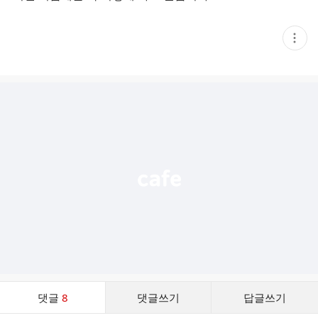
현
재
게
시
글
추
가
기
능
열
기
댓
댓글
8
댓글쓰기
답글쓰기
글