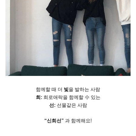
함께할 때 더
빛
을 발하는 사람
희:
희로애락을 함께할 수 있는
선:
선물같은 사람
“신희선”
과 함께해요!