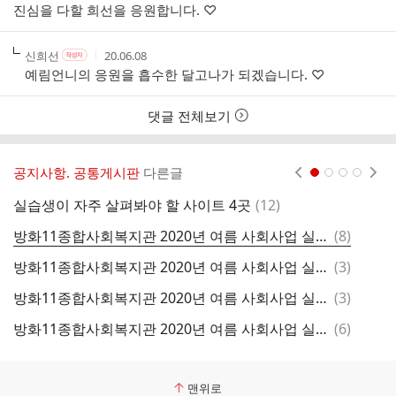
성
성
진심을 다할 희선을 응원합니다. ♡
부
자
시
간
작
작
작
신희선
20.06.08
작
성
성
성
성
예림언니의 응원을 흡수한 달고나가 되겠습니다. ♡
자
자
시
자
본
간
인
댓글 전체보기
여
부
공지사항. 공통게시판
다른글
현재페이지 1
2
3
4
댓
실습생이 자주 살펴봐야 할 사이트 4곳
(
12
)
2
글
댓
방화11종합사회복지관 2020년 여름 사회사업 실무 학교 (실습) 모집 지원사_신희선
(
8
)
글
댓
방화11종합사회복지관 2020년 여름 사회사업 실무 학교 (실습) 모집 지원사_양정아
(
3
)
글
댓
방화11종합사회복지관 2020년 여름 사회사업 실무 학교(실습)모집 지원사_김호재
(
3
)
글
댓
방화11종합사회복지관 2020년 여름 사회사업 실무 학교(실습)모집 지원사_조현승
(
6
)
글
맨위로