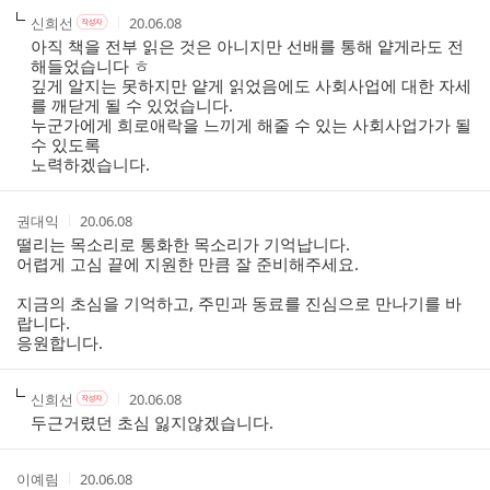
댓
작
작
작
신희선
20.06.08
작
글
성
성
성
성
아직 책을 전부 읽은 것은 아니지만 선배를 통해 얕게라도 전
리
자
자
시
자
해들었습니다 ㅎ
스
본
간
깊게 알지는 못하지만 얕게 읽었음에도 사회사업에 대한 자세
인
트
를 깨닫게 될 수 있었습니다.
여
누군가에게 희로애락을 느끼게 해줄 수 있는 사회사업가가 될
부
수 있도록
노력하겠습니다.
작
작
권대익
20.06.08
성
성
떨리는 목소리로 통화한 목소리가 기억납니다.
자
시
어렵게 고심 끝에 지원한 만큼 잘 준비해주세요.
간
지금의 초심을 기억하고, 주민과 동료를 진심으로 만나기를 바
랍니다.
응원합니다.
작
작
작
신희선
20.06.08
작
성
성
성
성
두근거렸던 초심 잃지않겠습니다.
자
자
시
자
본
간
인
작
작
이예림
20.06.08
여