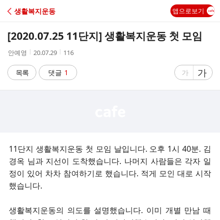
C
생활복지운동
앱으로보기
A
[2020.07.25 11단지] 생활복지운동 첫 모임
F
작
작
조
안예영
20.07.29
116
성
성
회
E
자
시
수
글
가
글
목록
댓글
1
가
간
자
자
크
크
기
기
크
작
게
게
11단지 생활복지운동 첫 모임 날입니다. 오후 1시 40분. 김
경옥 님과 지선이 도착했습니다. 나머지 사람들은 각자 일
정이 있어 차차 참여하기로 했습니다. 적게 모인 대로 시작
했습니다.
생활복지운동의 의도를 설명했습니다. 이미 개별 만남 때