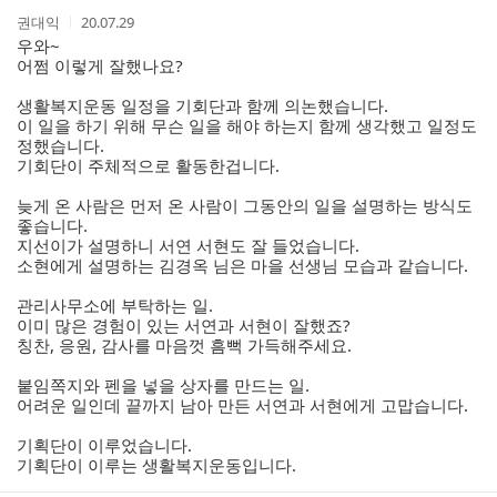
댓
작
작
권대익
20.07.29
글
성
성
우와~
리
자
시
어쩜 이렇게 잘했나요?
스
간
트
생활복지운동 일정을 기회단과 함께 의논했습니다.
이 일을 하기 위해 무슨 일을 해야 하는지 함께 생각했고 일정도
정했습니다.
기회단이 주체적으로 활동한겁니다.
늦게 온 사람은 먼저 온 사람이 그동안의 일을 설명하는 방식도
좋습니다.
지선이가 설명하니 서연 서현도 잘 들었습니다.
소현에게 설명하는 김경옥 님은 마을 선생님 모습과 같습니다.
관리사무소에 부탁하는 일.
이미 많은 경험이 있는 서연과 서현이 잘했죠?
칭찬, 응원, 감사를 마음껏 흠뻑 가득해주세요.
붙임쪽지와 펜을 넣을 상자를 만드는 일.
어려운 일인데 끝까지 남아 만든 서연과 서현에게 고맙습니다.
기획단이 이루었습니다.
기획단이 이루는 생활복지운동입니다.