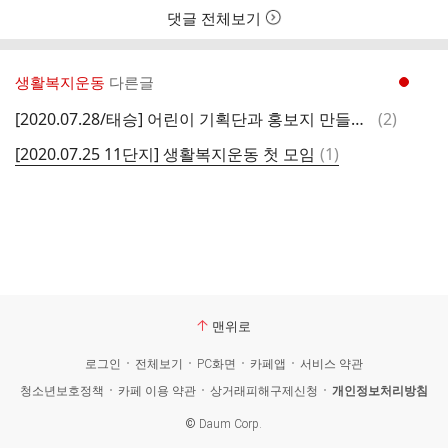
댓글 전체보기
생활복지운동
다른글
현재페이지 1
댓
[2020.07.28/태승] 어린이 기획단과 홍보지 만들기1
(
2
)
글
댓
[2020.07.25 11단지] 생활복지운동 첫 모임
(
1
)
글
맨위로
로그인
전체보기
PC화면
카페앱
서비스 약관
청소년보호정책
카페 이용 약관
상거래피해구제신청
개인정보처리방침
©
Daum Corp.