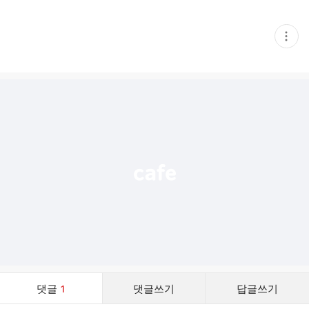
현
재
게
시
글
추
가
기
능
열
기
댓
댓글
1
댓글쓰기
답글쓰기
글