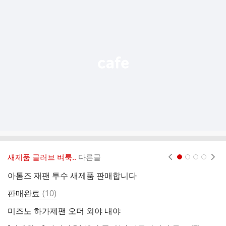
추
가
기
능
열
기
새제품 글러브 벼룩..
다른글
현재페이지 1
2
3
4
아톰즈 재팬 투수 새제품 판매합니다
댓
판매완료
(
10
)
글
미즈노 하가제팬 오더 외야 내야