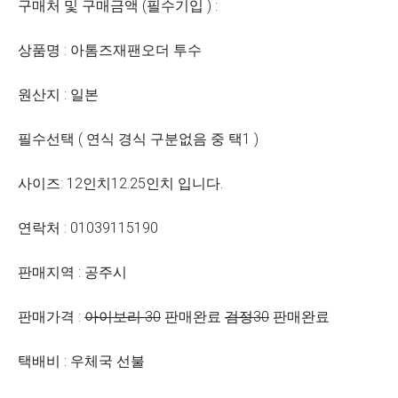
구매처 및 구매금액 (필수기입 ) :
상품명 : 아톰즈재팬오더 투수
원산지 : 일본
필수선택 ( 연식 경식 구분없음 중 택1 )
사이즈: 12인치12.25인치 입니다.
연락처 : 01039115190
판매지역 : 공주시
판매가격 :
아이보리 30
판매완료
검정30
판매완료
택배비 : 우체국 선불