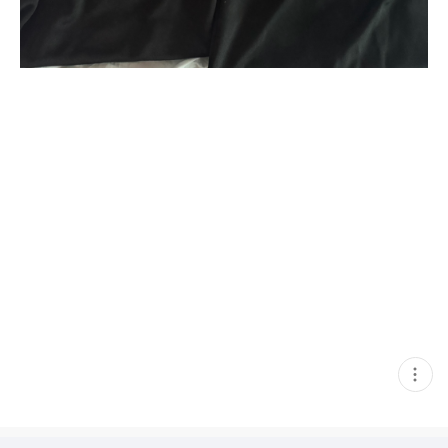
현
재
게
시
글