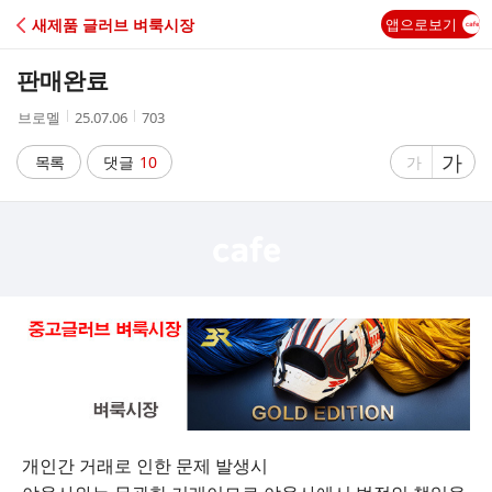
C
새제품 글러브 벼룩시장
앱으로보기
A
판매완료
F
작
작
조
브로멜
25.07.06
703
성
성
회
E
자
시
수
글
가
글
목록
댓글
10
가
간
자
자
크
크
기
기
크
작
게
게
개인간 거래로 인한 문제 발생시