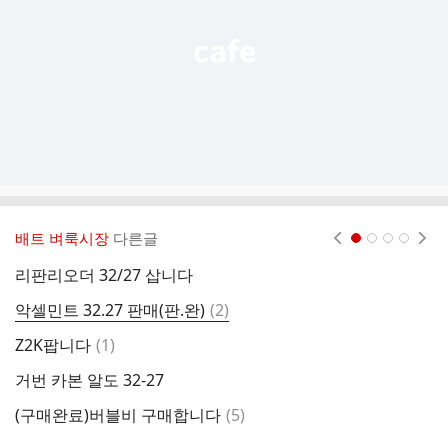
기
배트 벼룩시장
다른글
현재페이지 1
2
3
4
리판리오더 32/27 삽니다
0
댓
악셀민트 32.27 판매(판.완)
(
2
)
(
글
댓
Z2K팝니다
(
1
)
글
거번 카본 알도 32-27
펑
댓
(구매완료)버블비 구매합니다
(
5
)
(
글