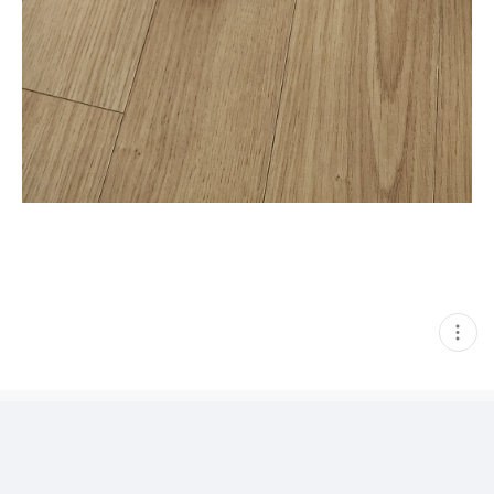
현
재
게
시
글
추
가
기
능
열