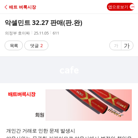
C
배트 벼룩시장
앱으로보기
A
악셀민트 32.27 판매(판.완)
F
작
작
조
의정부 호이짜
25.11.05
611
성
성
회
E
자
시
수
글
가
글
목록
댓글
2
가
간
자
자
크
크
기
기
크
작
게
게
개인간 거래로 인한 문제 발생시