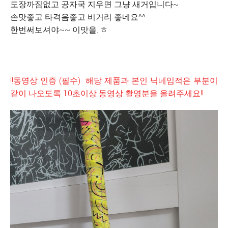
도장까짐없고 공자국 지우면 그냥 새거입니다~
손맛좋고 타격음좋고 비거리 좋네요^^
한번써보셔야~~ 이맛을..ㅎ
!!동영상 인증 (필수) 해당 제품과 본인 닉네임적은 부분이
같이 나오도록 10초이상 동영상 촬영분을 올려주세요!!