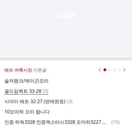
기
배트 벼룩시장
다른글
현재페이지 1
2
3
4
솔져탱크/에이곤오리
(
댓
골드임팩트 33-28
(
3
)
골
글
댓
사야이 배트 32-27 (판매완료)
(
3
)
글
10오마하 오리 팝니다
댓
인증 하독3328 인증엑스터시3328 오마하3227 구형 명기 3점
(
15
)
티
글