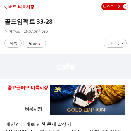
C
배트 벼룩시장
앱으로보기
A
골드임팩트 33-28
F
작
작
조
에어파스
26.07.08
630
성
성
회
E
자
시
수
글
가
글
목록
댓글
3
가
간
자
자
크
크
기
기
크
작
게
게
개인간 거래로 인한 문제 발생시