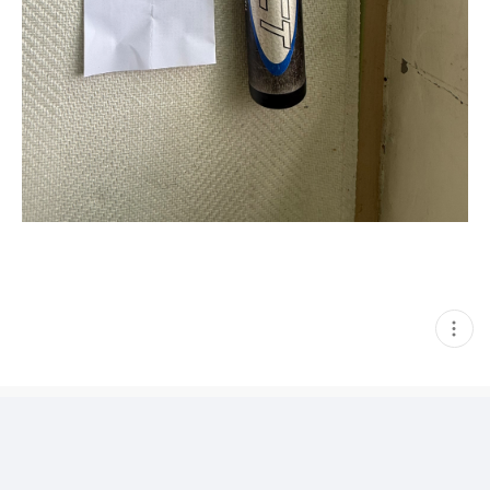
현
재
게
시
글
추
가
기
능
열