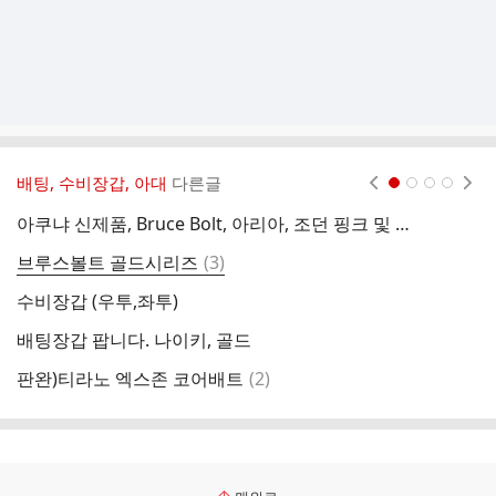
배팅, 수비장갑, 아대
다른글
현재페이지 1
2
3
4
아쿠냐 신제품, Bruce Bolt, 아리아, 조던 핑크 및 프랭클린 언더아머 성조기버전, 스파이더즈 및 기타 배팅 장갑 팝니다
댓
브루스볼트 골드시리즈
(
3
)
나
글
수비장갑 (우투,좌투)
배팅장갑 팝니다. 나이키, 골드
댓
판완)티라노 엑스존 코어배트
(
2
)
글