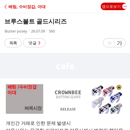
C
배팅, 수비장갑, 아대
앱으로보기
A
브루스볼트 골드시리즈
F
작
작
조
Buster posey
26.07.09
560
성
성
회
E
자
시
수
글
가
글
목록
댓글
3
가
간
자
자
크
크
기
기
크
작
게
게
개인간 거래로 인한 문제 발생시