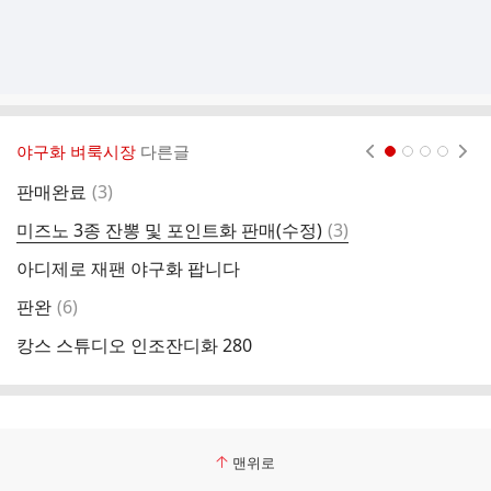
야구화 벼룩시장
다른글
현재페이지 1
2
3
4
댓
판매완료
(
3
)
진
글
댓
미즈노 3종 잔뽕 및 포인트화 판매(수정)
(
3
)
[
글
아디제로 재팬 야구화 팝니다
뉴
댓
판완
(
6
)
미
글
캉스 스튜디오 인조잔디화 280
뉴
맨위로