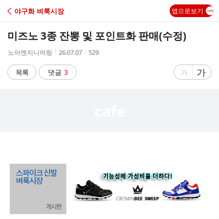
C
야구화 벼룩시장
앱으로보기
A
미즈노 3종 잔뽕 및 포인트화 판매(수정)
F
작
작
조
노아엔지니어링
26.07.07
529
성
성
회
E
자
시
수
글
가
글
목록
댓글
3
가
간
자
자
크
크
기
기
크
작
게
게