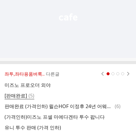
기
좌투,좌타용품벼룩..
다른글
현재페이지 1
2
3
4
미즈노 프로오더 외야
윌
댓
[판매완료]
(
5
)
2
글
댓
판매완료 (가격인하) 윌슨HOF 이정후 24년 어웨이 모델 팝니다.
(
6
)
윌
글
(가격인하)미즈노 프셀 마에다겐타 투수 팝니다
곰
유니 투수 판매 (가격 인하)
판