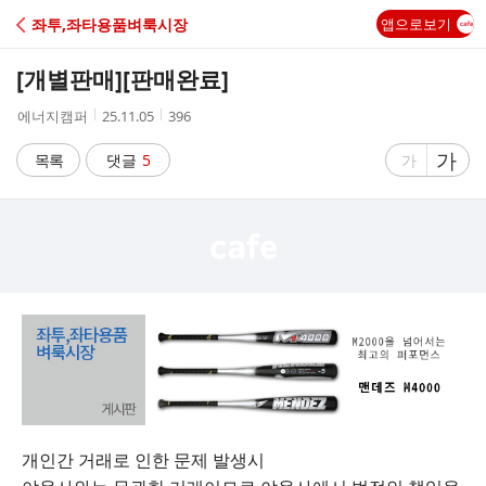
C
좌투,좌타용품벼룩시장
앱으로보기
A
[개별판매]
[판매완료]
F
작
작
조
에너지캠퍼
25.11.05
396
성
성
회
E
자
시
수
글
가
글
목록
댓글
5
가
간
자
자
크
크
기
기
크
작
게
게
개인간 거래로 인한 문제 발생시