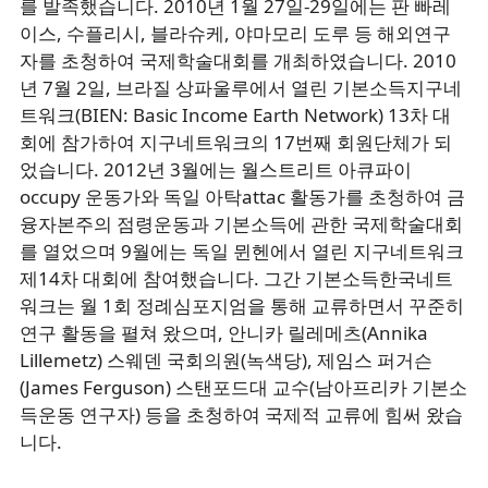
를 발족했습니다. 2010년 1월 27일-29일에는 판 빠레
이스, 수플리시, 블라슈케, 야마모리 도루 등 해외연구
자를 초청하여 국제학술대회를 개최하였습니다. 2010
년 7월 2일, 브라질 상파울루에서 열린 기본소득지구네
트워크(BIEN: Basic Income Earth Network) 13차 대
회에 참가하여 지구네트워크의 17번째 회원단체가 되
었습니다. 2012년 3월에는 월스트리트 아큐파이
occupy 운동가와 독일 아탁attac 활동가를 초청하여 금
융자본주의 점령운동과 기본소득에 관한 국제학술대회
를 열었으며 9월에는 독일 뮌헨에서 열린 지구네트워크
제14차 대회에 참여했습니다. 그간 기본소득한국네트
워크는 월 1회 정례심포지엄을 통해 교류하면서 꾸준히
연구 활동을 펼쳐 왔으며, 안니카 릴레메츠(Annika
Lillemetz) 스웨덴 국회의원(녹색당), 제임스 퍼거슨
(James Ferguson) 스탠포드대 교수(남아프리카 기본소
득운동 연구자) 등을 초청하여 국제적 교류에 힘써 왔습
니다.