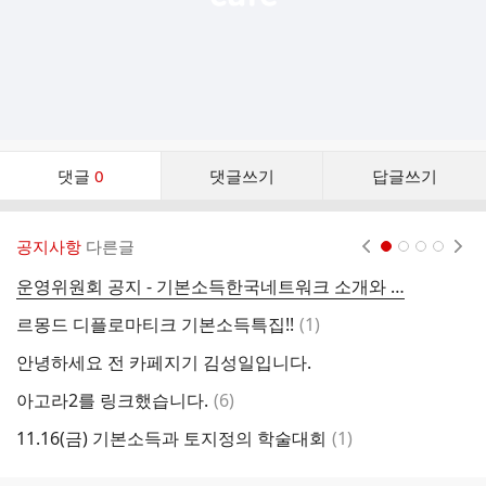
댓
댓글
0
댓글쓰기
답글쓰기
글
댓
글
공지사항
다른글
현재페이지 1
2
3
4
리
스
운영위원회 공지 - 기본소득한국네트워크 소개와 CMS회원 가입 안내
기
트
댓
르몽드 디플로마티크 기본소득특집!!
(
1
)
글
안녕하세요 전 카페지기 김성일입니다.
댓
아고라2를 링크했습니다.
(
6
)
[
글
댓
11.16(금) 기본소득과 토지정의 학술대회
(
1
)
글