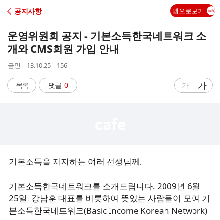
C
공지사항
앱으로보기
A
운영위원회 공지 - 기본소득한국네트워크 소
F
개와 CMS회원 가입 안내
작
작
조
금민
13.10.25
156
E
성
성
회
자
시
수
글
가
글
목록
댓글
0
가
간
자
자
크
크
기
기
크
작
게
게
기본소득을 지지하는 여러 선생님께,
기본소득한국네트워크를 소개드립니다. 2009년 6월
25일, 강남훈 대표를 비롯하여 뜻있는 사람들이 모여 기
본소득한국네트워크(Basic Income Korean Network)