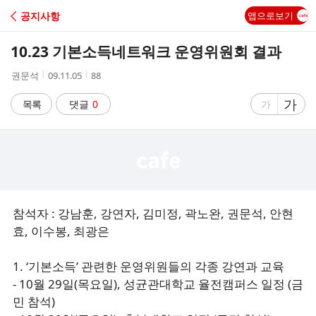
C
공지사항
앱으로보기
A
10.23 기본소득네트워크 운영위원회 결과
F
작
작
조
권문석
09.11.05
88
성
성
회
E
자
시
수
글
가
글
목록
댓글
0
가
간
자
자
크
크
기
기
크
작
게
게
참석자 : 강남훈, 강연자, 김미정, 곽노완, 권문석, 안현
효, 이수봉, 최광은
1. ‘기본소득’ 관련한 운영위원들의 각종 강연과 교육
- 10월 29일(목요일), 성균관대학교 율전캠퍼스 일정 (금
민 참석)