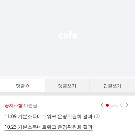
가
기
능
열
기
댓
댓글
0
댓글쓰기
답글쓰기
글
댓
글
공지사항
다른글
현재페이지 1
2
3
4
리
스
댓
11.09 기본소득네트워크 운영위원회 결과
(
2
)
8
트
글
10.23 기본소득네트워크 운영위원회 결과
8