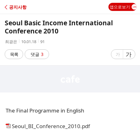
C
공지사항
앱으로보기
A
Seoul Basic Income International
F
Conference 2010
작
작
조
최광은
10.01.18
91
E
성
성
회
자
시
수
글
가
글
목록
댓글
3
가
간
자
자
크
크
기
기
크
작
게
게
The Final Programme in English
Seoul_BI_Conference_2010.pdf