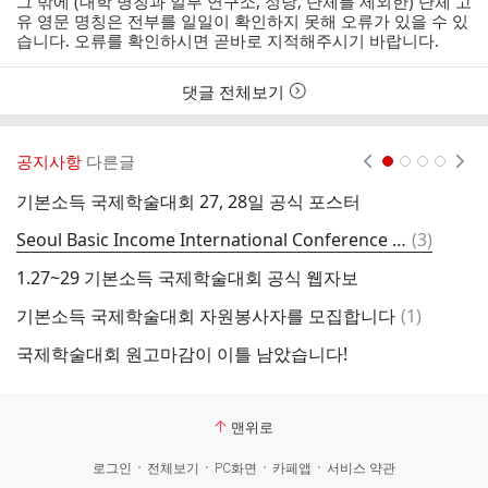
그 밖에 (대학 명칭과 일부 연구소, 정당, 단체를 제외한) 단체 고
자
자
시
자
유 영문 명칭은 전부를 일일이 확인하지 못해 오류가 있을 수 있
본
간
습니다. 오류를 확인하시면 곧바로 지적해주시기 바랍니다.
인
여
부
댓글 전체보기
공지사항
다른글
현재페이지 1
2
3
4
기본소득 국제학술대회 27, 28일 공식 포스터
국
댓
Seoul Basic Income International Conference 2010
(
3
)
기
글
1.27~29 기본소득 국제학술대회 공식 웹자보
댓
기본소득 국제학술대회 자원봉사자를 모집합니다
(
1
)
글
국제학술대회 원고마감이 이틀 남았습니다!
1
맨위로
로그인
전체보기
PC화면
카페앱
서비스 약관