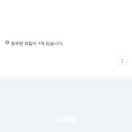
첨부된 파일이
1
개 있습니다.
현
재
게
시
글
추
가
기
능
열
기