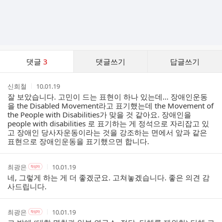
댓
댓글
3
댓글쓰기
답글쓰기
글
댓
작
작
신희철
10.01.19
글
성
성
잘 보았습니다. 고민이 드는 표현이 하나 있는데... 장애인운동
리
자
시
을 the Disabled Movement라고 표기했는데 the Movement of
스
간
the People with Disabilities가 맞을 것 같아요. 장애인을
트
people with disabilities 로 표기하는 게 정석으로 자리잡고 있
고 장애인 당사자운동이라는 것을 강조하는 면에서 앞과 같은
표현으로 장애인운동을 표기했으면 합니다.
작
작
작
최광은
10.01.19
작
성
성
성
성
네, 그렇게 하는 게 더 좋겠군요. 고쳐놓겠습니다. 좋은 의견 감
자
자
시
자
사드립니다.
본
간
인
여
작
작
작
최광은
10.01.19
작
부
성
성
성
성