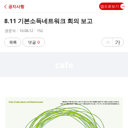
C
공지사항
앱으로보기
A
8.11 기본소득네트워크 회의 보고
F
작
작
조
권문석
10.08.12
152
성
성
회
E
자
시
수
글
가
글
목록
댓글
0
가
간
자
자
크
크
기
기
크
작
게
게