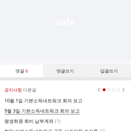
열
기
댓
댓글
0
댓글쓰기
답글쓰기
글
댓
글
공지사항
다른글
현재페이지 1
2
3
4
리
스
10월 1일 기본소득네트워크 회의 보고
트
9월 3일 기본소득네트워크 회의 보고
댓
평생회원 회비 납부계좌
(
1
)
글