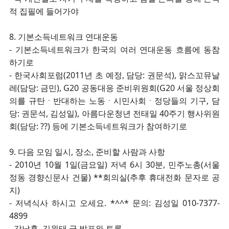
적 집필에 들어가야
8. 기본소득네트워크 연대운동
- 기본소득네트워크가 한국의 여러 연대운동 흐름에 동참
하기로
- 한국사회포럼(2011년 초 예정, 담당: 권문석), 맑스꼬뮤날
레(담당: 금민), G20 공동대응 준비위원회(G20 서울 정상회
의를 규탄ㆍ반대하는 노동ㆍ시민사회ㆍ정당들의 기구, 담
당: 권문석, 김성일), 아름다운청년 전태일 40주기 행사위원
회(담당: ??) 등에 기본소득네트워크가 참여하기로
9. 다음 모임 일시, 장소, 준비할 사람과 사항
- 2010년 10월 1일(금요일) 저녁 6시 30분, 민주노총(서울
정동 경향신문사 건물) **회의실(추후 휴대전화 문자로 공
지)
- 저녁식사 하시고 오세요. *^^* 문의: 김성일 010-7377-
4899
- 강남훈, 김원태 글 발표와 토론