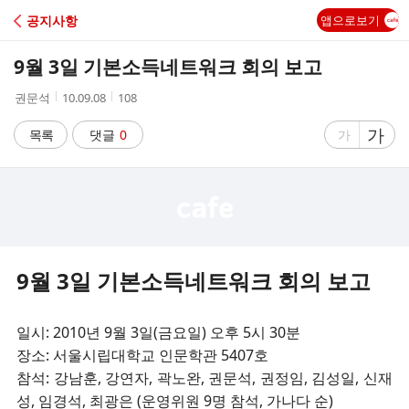
C
공지사항
앱으로보기
A
9월 3일 기본소득네트워크 회의 보고
F
작
작
조
권문석
10.09.08
108
성
성
회
E
자
시
수
글
가
글
목록
댓글
0
가
간
자
자
크
크
기
기
크
작
게
게
9월 3일 기본소득네트워크 회의 보고
일시: 2010년 9월 3일(금요일) 오후 5시 30분
장소: 서울시립대학교 인문학관 5407호
참석: 강남훈, 강연자, 곽노완, 권문석, 권정임, 김성일, 신재
성, 임경석, 최광은 (운영위원 9명 참석, 가나다 순)