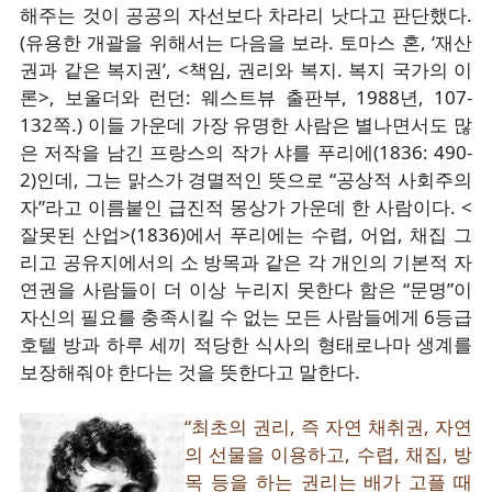
해주는 것이 공공의 자선보다 차라리 낫다고 판단했다.
(유용한 개괄을 위해서는 다음을 보라. 토마스 혼, ‘재산
권과 같은 복지권’, <책임, 권리와 복지. 복지 국가의 이
론>, 보울더와 런던: 웨스트뷰 출판부, 1988년, 107-
132쪽.) 이들 가운데 가장 유명한 사람은 별나면서도 많
은 저작을 남긴 프랑스의 작가 샤를 푸리에(1836: 490-
2)인데, 그는 맑스가 경멸적인 뜻으로 “공상적 사회주의
자”라고 이름붙인 급진적 몽상가 가운데 한 사람이다. <
잘못된 산업>(1836)에서 푸리에는 수렵, 어업, 채집 그
리고 공유지에서의 소 방목과 같은 각 개인의 기본적 자
연권을 사람들이 더 이상 누리지 못한다 함은 “문명”이
자신의 필요를 충족시킬 수 없는 모든 사람들에게 6등급
호텔 방과 하루 세끼 적당한 식사의 형태로나마 생계를
보장해줘야 한다는 것을 뜻한다고 말한다.
“최초의 권리, 즉 자연 채취권, 자연
의 선물을 이용하고, 수렵, 채집, 방
목 등을 하는 권리는 배가 고플 때