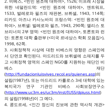
2. 비베스, <빈민 원조에 대하여>, 1526; 이프레 시장을
위한 네덜란드역: <빈민 원조에 대하여>, 앤트워프,
1533, 발레로와 필즈의 재판본, 브뤼셀, 1943, 114쪽;
리카도 아즈나 카사노바의 프랑스역: <빈민 원조에 대
하여>, 브뤼셀: 발레로와 필즈, 1943, 290쪽; 앨리스 토
브리너의 2부 영역: <빈민 원조에 대하여>, 토론토와 런
던: 토론토 대학 출판부 (<미국 르네상스 학회 모음집>),
1998, 62쪽.
3. 사회정책적 사상에 대한 비베스의 영향은 스페인에
서 단연코 확인된다. 마드리드와 브뤼셀에 소재지를 두
고 사회정책 영역의 스페인 NGO를 지원하는 재단인 비
베스 재단
(
http://fundacionluisvives.recol.es/quienes.asp
)의
설립(1987년), 또는 마드리드 카를로스 3세 대학에 있는
복지국가 연구 기관인 비베스 사회보장연구소
(
http://www.uc3m.es/uc3m/inst/IUSS/dpiuss.html
)
의 설립(1998년)이 그 예다.
4. 콩도르세, <인간 정신의 진보에 관한 역사적 개관>