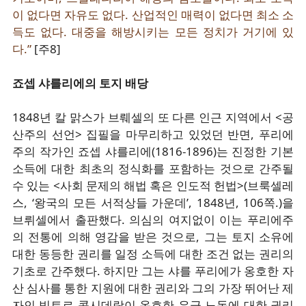
이 없다면 자유도 없다. 산업적인 매력이 없다면 최소 소
득도 없다. 대중을 해방시키는 모든 정치가 거기에 있
다.”
[주8]
죠셉 샤를리에의 토지 배당
1848년 칼 맑스가 브뤠셀의 또 다른 인근 지역에서 <공
산주의 선언> 집필을 마무리하고 있었던 반면, 푸리에
주의 작가인 죠셉 샤를리에(1816-1896)는 진정한 기본
소득에 대한 최초의 정식화를 포함하는 것으로 간주될
수 있는 <사회 문제의 해법 혹은 인도적 헌법>(브룩셀레
스, ‘왕국의 모든 서적상들 가운데’, 1848년, 106쪽.)을
브뤼셀에서 출판했다. 의심의 여지없이 이는 푸리에주
의 전통에 의해 영감을 받은 것으로, 그는 토지 소유에
대한 동등한 권리를 일정 소득에 대한 조건 없는 권리의
기초로 간주했다. 하지만 그는 샤를 푸리에가 옹호한 자
산 심사를 통한 지원에 대한 권리와 그의 가장 뛰어난 제
자인 빅토르 콩시데랑이 옹호한 유급 노동에 대한 권리