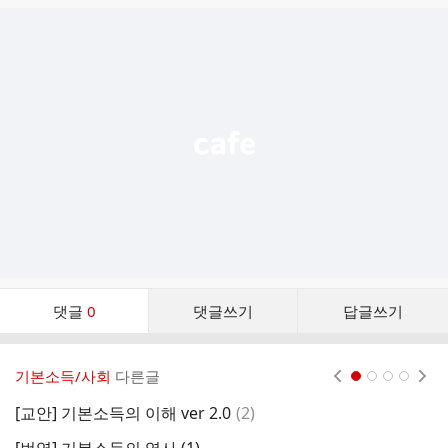
글
추
가
기
능
열
기
댓
댓글
0
댓글쓰기
답글쓰기
글
댓
글
기본소득/사회
다른글
현재페이지 1
2
3
4
리
스
댓
[교안] 기본소득의 이해 ver 2.0
(
2
)
트
글