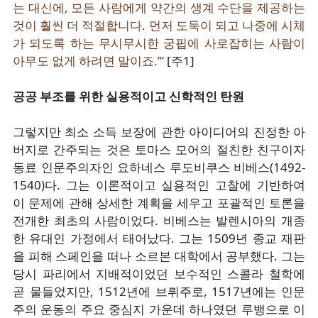
는 대신에, 모든 사람에게 약간의 생계 수단을 제공하는
것이 훨씬 더 적절합니다. 먼저 도둑이 되고 나중에 시체
가 되도록 하는 무시무시한 궁핍에 사로잡히는 사람이
아무도 없게 하려면 말이죠.’”
[주1]
공공 부조를 위한 실용적이고 신학적인 탄원
그렇지만 최소 소득 보장에 관한 아이디어의 진정한 아
버지로 간주되는 것은 토마스 모어의 절친한 친구이자
동료 인문주의자인 요하네스 루도비쿠스 비베스(1492-
1540)다. 그는 이론적이고 실용적인 고찰에 기반하여
이 문제에 관해 상세한 계획을 세우고 포괄적인 토론을
전개한 최초의 사람이었다. 비베스는 발렌시아의 개종
한 유대인 가정에서 태어났다. 그는 1509년 종교 재판
을 피해 스페인을 떠나 소르본 대학에서 공부했다. 그는
당시 파리에서 지배적이었던 보수적인 스콜라 철학에
곧 물들었지만, 1512년에 브뤼주로, 1517년에는 인문
주의 운동의 주요 중심지 가운데 하나였던 루뱅으로 이