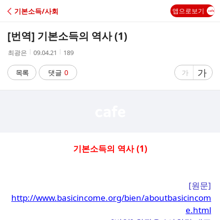
C
기본소득/사회
앱으로보기
A
[번역] 기본소득의 역사 (1)
F
작
작
조
최광은
09.04.21
189
성
성
회
E
자
시
수
글
가
글
목록
댓글
0
가
간
자
자
크
크
기
기
크
작
게
게
기본소득의 역사 (1)
[원문]
http://www.basicincome.org/bien/aboutbasicincom
e.html