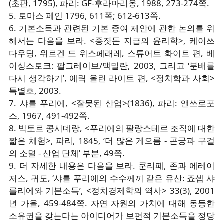
(초판, 1795), 파리: GF-후라마리옹, 1988, 273-274쪽.
5. 토마스 페인 1796, 611쪽; 612-613쪽.
6. 기본소득과 관련된 기본 증여 제안에 관한 논의를 위
해서는 다음을 보라. <종잣돈 지급의 윤리학>, 케이쓰
다우딩, 위르겐 드 위스페래레, 스튜어트 화이트 편, 베
이싱스토크: 팔그레이브/맥밀란, 2003, 그리고 ‘분배를
다시 생각하기’, 에릭 올린 라이트 편, <정치학과 사회>
특별호, 2003.
7. 샤를 푸리에, <잘못된 산업>(1836), 파리: 앤쓰로포
스, 1967, 491-492쪽.
8. 빅토르 콩시데랑, <푸리에의 팔랑스테르 조직에 대한
짧은 체험>, 파리, 1845, ‘더 많은 게으름 - 곤궁과 구걸
의 소멸 - 산업 단체’ 부분, 49쪽.
9. 더 자세한 내용은 다음을 보라. 쿤리페, 존과 에레이
저스, 귀도, ‘샤를 푸리에의 수수께끼 같은 유산: 죠셉 샤
를리에와 기본소득’, <정치경제학의 역사> 33(3), 2001
년 가을, 459-484쪽. 자연 자원의 가치에 대해 동등한
소유권을 갖는다는 아이디어가 보편적 기본소득을 정당