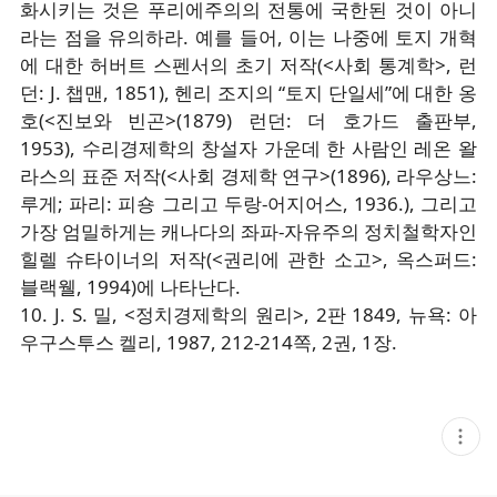
화시키는 것은 푸리에주의의 전통에 국한된 것이 아니
라는 점을 유의하라. 예를 들어, 이는 나중에 토지 개혁
에 대한 허버트 스펜서의 초기 저작(<사회 통계학>, 런
던: J. 챕맨, 1851), 헨리 조지의 “토지 단일세”에 대한 옹
호(<진보와 빈곤>(1879) 런던: 더 호가드 출판부,
1953), 수리경제학의 창설자 가운데 한 사람인 레온 왈
라스의 표준 저작(<사회 경제학 연구>(1896), 라우상느:
루게; 파리: 피숑 그리고 두랑-어지어스, 1936.), 그리고
가장 엄밀하게는 캐나다의 좌파-자유주의 정치철학자인
힐렐 슈타이너의 저작(<권리에 관한 소고>, 옥스퍼드:
블랙웰, 1994)에 나타난다.
10. J. S. 밀, <정치경제학의 원리>, 2판 1849, 뉴욕: 아
우구스투스 켈리, 1987, 212-214쪽, 2권, 1장.
현
재
게
시