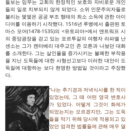
돌보는 임무는 교회의 한정적인 보호와 자비로운 개인
들의 일로 치부되지 않게 되었다. 소위 인문주의자들로
불리는 몇몇은 공공 부조 형태의 최소 소득에 관한 아이
디어를 이용하기 시작했다. 1516년 루뱅에서 출판된 토
마스 모어(1478-1535)의 <유토피아>에서 앤트워프 시
의 중앙광장을 걷고 있는 포르투갈의 여행자 라파엘 난
센소는 그가 캔터베리 대주교인 존 모튼과 나눴던 대화
를 소개한다. 그는 살인율을 증가시키는 불쾌한 부작용
을 지닌 도둑들에 대한 사형선고보다 이러한 대안이 도
둑질에 대항하는 보다 현명한 방법일 것이라고 주장했
다.
“나는 추기경과 저녁식사를 한 적이
있었는데, 그 때 어떤 영국 변호사
가 있었다. 어떻게 그것이 화제가
되었는지는 모르겠지만, 그는 도둑
들을 막기 위해 당시에 적용되고 있
었던 엄격한 법률들에 관해 매우 열