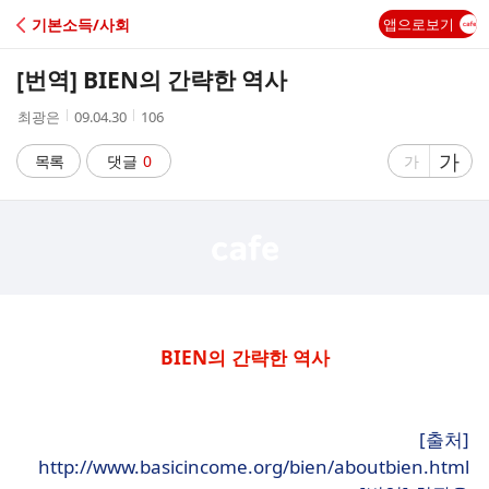
C
기본소득/사회
앱으로보기
A
[번역] BIEN의 간략한 역사
F
작
작
조
최광은
09.04.30
106
성
성
회
E
자
시
수
글
가
글
목록
댓글
0
가
간
자
자
크
크
기
기
크
작
게
게
BIEN의 간략한 역사
[출처]
http://www.basicincome.org/bien/aboutbien.html