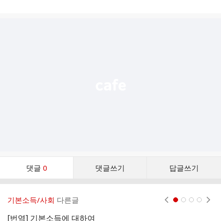
게
시
글
추
가
기
능
열
기
댓
댓글
0
댓글쓰기
답글쓰기
글
댓
글
기본소득/사회
다른글
현재페이지 1
2
3
4
리
스
[번역] 기본소득에 대하여
[