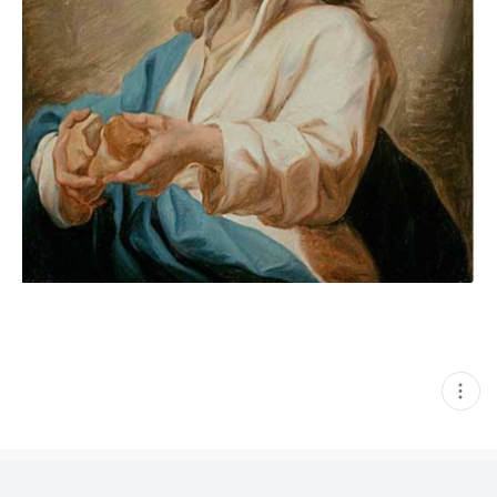
현
재
게
시
글
추
가