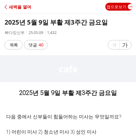
C
새벽을 열며
앱으로보기
A
2025년 5월 9일 부활 제3주간 금요일
F
작
작
조
빠다킹신부
25.05.09
1,432
성
성
회
E
자
시
수
글
가
글
목록
댓글
40
가
간
자
자
크
크
기
기
크
작
게
게
2025년 5월 9일 부활 제3주간 금요일
다음 중에서 신부들이 힘들어하는 미사는 무엇일까요?
1) 어린이 미사 2) 청소년 미사 3) 성인 미사