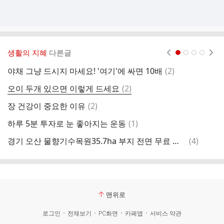
생활의 지혜
다른글
현재페이지 1
2
3
4
댓
야채 그냥 드시지 마세요! '여기'에 싸면 10배
(
2
)
우
글
댓
오이 두개 있으면 이렇게 드세요
(
2
)
글
댓
장 건강이 중요한 이유
(
2
)
평
글
댓
하루 5분 투자로 눈 좋아지는 운동
(
1
)
성
글
댓
경기 오산 물향기수목원35.7ha 부지 전면 무료 개방
(
4
)
온
글
맨위로
로그인
전체보기
PC화면
카페앱
서비스 약관