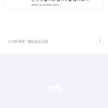
Cucumber dish
www.youtube.com
현
스크랩 원문 :
엠마우스가족
재
게
시
글
추
가
기
능
열
기