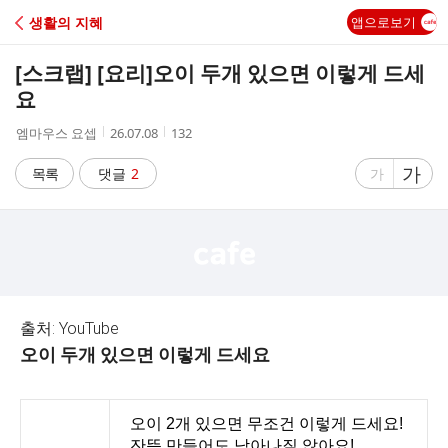
C
생활의 지혜
앱으로보기
A
[스크랩] [요리]
오이 두개 있으면 이렇게 드세
F
요
작
작
조
엠마우스 요셉
26.07.08
132
E
성
성
회
자
시
수
글
가
글
목록
댓글
2
가
간
자
자
크
크
기
기
크
작
게
게
출처: YouTube
오이 두개 있으면 이렇게 드세요
오이 2개 있으면 무조건 이렇게 드세요!
잔뜩 만들어도 남아나질 않아요!