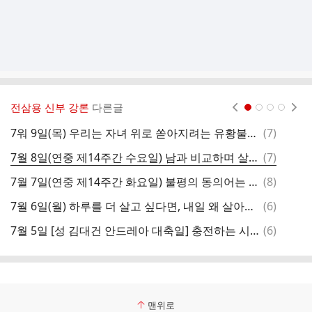
전삼용 신부 강론
다른글
현재페이지 1
2
3
4
댓
7워 9일(목) 우리는 자녀 위로 쏟아지려는 유황불을 볼 수 있는가?
(
7
)
글
댓
7월 8일(연중 제14주간 수요일) 남과 비교하며 살고 싶지 않아요?
(
7
)
7
글
댓
7월 7일(연중 제14주간 화요일) ​불평의 동의어는 책임회피다
(
8
)
글
댓
7월 6일(월) 하루를 더 살고 싶다면, 내일 왜 살아야 하는지 오늘 써 놓아라!
(
6
)
글
댓
7월 5일 [성 김대건 안드레아 대축일] 충전하는 시간, 소진하는 시간
(
6
)
글
맨위로