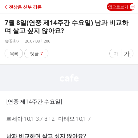
C
전삼용 신부 강론
앱으로보기
A
7월 8일(연중 제14주간 수요일) 남과 비교하
F
며 살고 싶지 않아요?
작
작
조
숲꽃향기
26.07.08
206
E
성
성
회
자
시
수
글
가
글
목록
댓글
7
가
간
자
자
크
크
기
기
크
작
게
게
[연중 제14주간 수요일]
호세아 10,1-3.7-8.12 마태오 10,1-7
남과 비교하며 살고 싶지 않아요?