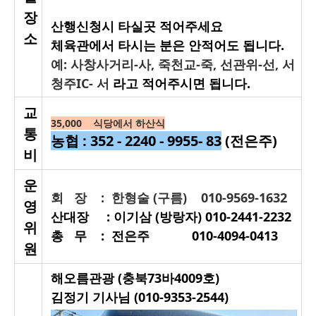
장
산행신청시 타실곳 적어주세요
소
체육관에서 타시는 분은 안적어도 됩니다.
예: 사창사거리-사, 죽천교-죽, 선관위-선, 서
청주IC- 서
라고 적어주시면 됩니다.
교
35,000 식당에서 하산식
통
농협 : 352 - 2240 - 9955- 83
(전은주)
비
운
회 장 : 한형술 (구름) 010-9569-1632
영
산대장 : 이기삼 (방랑자) 010-2441-2232
위
총 무 : 전은주 010-4094-0413
원
해오름관광 (충북73바4009호)
김정기 기사님 (010-9353-2544)