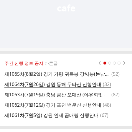
주간 산행 정보 공지
다른글
현재페이지 1
2
3
4
댓
제1065차(8월2일) 경기 가평 귀목봉 강씨봉(논남계곡) 산행안내
(
52
)
제
글
댓
제1064차(7월26일) 강원 동해 두타산 산행안내
(
32
)
제
글
댓
제1063차(7월19일) 충남 금산 오대산 (야유회및 회갑잔치) 산행안내
(
87
)
글
댓
제1062차(7월12일) 경기 포천 백운산 산행안내
(
48
)
제
글
댓
제1061차(7월5일) 강원 인제 곰배령 산행안내
(
67
)
글