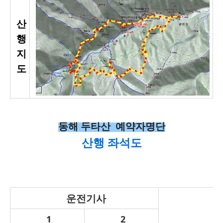
산
행
지
도
동해 두타산 예약자명단
산행 좌석도
운전기사
1
2