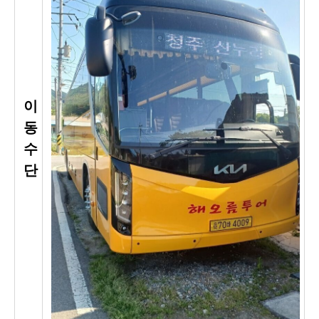
이
동
수
단