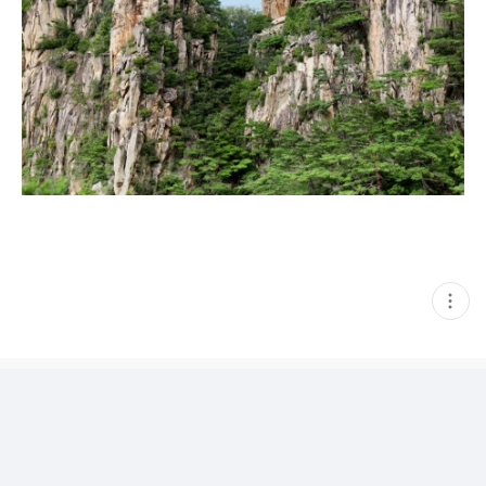
현
재
게
시
글
추
가
기
능
열
기