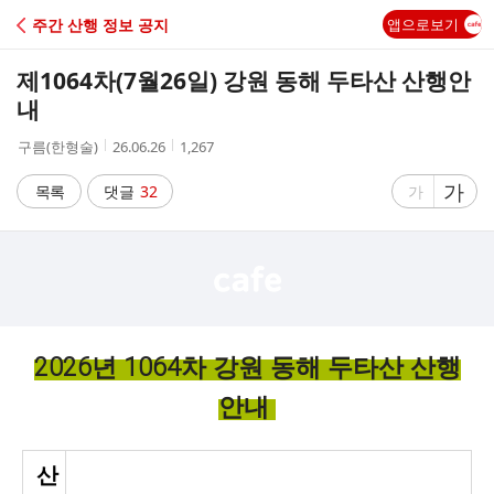
C
주간 산행 정보 공지
앱으로보기
A
제1064차(7월26일) 강원 동해 두타산 산행안
F
내
작
작
조
구름(한형술)
26.06.26
1,267
E
성
성
회
자
시
수
글
가
글
목록
댓글
32
가
간
자
자
크
크
기
기
크
작
게
게
2026
년 1064차 강원 동해 두타산 산행
안내
산