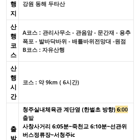
행
강원 동해 두타산
지
산
:
A코스
관리사무소 - 관음암 - 문간재 - 용추
행
폭포 - 발바닥바위 - 배틀바위전망대 -원점
코
B코스 : 자유산행
스
산
행
코스 :
약 9km ( 6시간)
시
간
청주실내체육관 계단옆 (한벌초 방향)
6
:00
출발
사창사거리 6
:05분~죽천교 6:10분
~
선관위
출
버스정류장~서청주ic
발